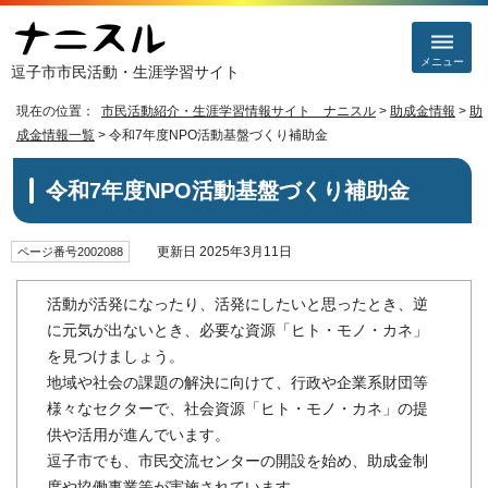
メニュー
逗子市市民活動・生涯学習サイト
現在の位置：
市民活動紹介・生涯学習情報サイト ナニスル
>
助成金情報
>
助
成金情報一覧
> 令和7年度NPO活動基盤づくり補助金
令和7年度NPO活動基盤づくり補助金
更新日 2025年3月11日
ページ番号2002088
活動が活発になったり、活発にしたいと思ったとき、逆
に元気が出ないとき、必要な資源「ヒト・モノ・カネ」
を見つけましょう。
地域や社会の課題の解決に向けて、行政や企業系財団等
様々なセクターで、社会資源「ヒト・モノ・カネ」の提
供や活用が進んでいます。
逗子市でも、市民交流センターの開設を始め、助成金制
度や協働事業等が実施されています。