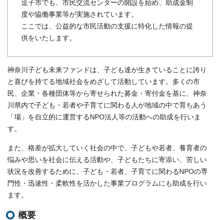
逗子市でも、市民交流センターの開設を始め、助成金制
度や協働事業等が実施されています。
ここでは、公益的な市民活動の支援に特化した情報の提
供をいたします。
神奈川子ども未来ファンドは、子ども達が生きていることに誇り
と喜びを持てる地域社会をめざして活動しています。多くの市
民、企業・各種団体等から寄せられた募金・寄付金を基に、神奈
川県内で子ども・若者や子育てに関わる人が地域の中で育ちあう
「場」を自立的に運営するNPO法人等の活動への助成を行いま
す。
また、格差が拡大していく社会の中で、子どもや若者、養育者の
悩みや思いを社会に伝える活動や、子どもたちに寄添い、苦しい
状況を改善するために、子ども・若者、子育てに関わるNPOの専
門性・迅速性・柔軟性を活かした事業プログラムにも助成を行い
ます。
概要