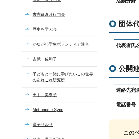
活動分野
古志鎌倉吟行句会
団体
歴史を学ぶ会
かながわ学生ボランティア連合
代表者氏
吉武 佐和子
公開
子どもと一緒に学びたいこの世界
のあれこれ研究所
連絡先宛
田中 美奈子
電話番号
Metronome Sync
逗子サルサ
この