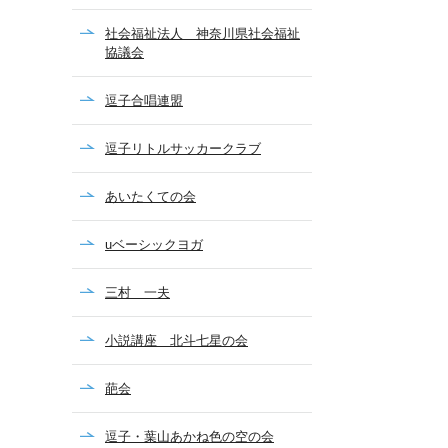
社会福祉法人 神奈川県社会福祉
協議会
逗子合唱連盟
逗子リトルサッカークラブ
あいたくての会
uベーシックヨガ
三村 一夫
小説講座 北斗七星の会
葩会
逗子・葉山あかね色の空の会