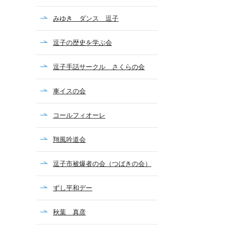
みゆき ダンス 逗子
逗子の歴史を学ぶ会
逗子手話サークル さくらの会
車イスの会
コールフィオーレ
翔風吟道会
逗子市被爆者の会（つばきの会）
ずし平和デー
秋葉 真彦