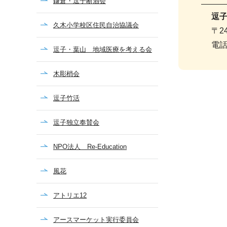
鎌倉・逗子断酒会
逗
久木小学校区住民自治協議会
〒2
電話
逗子・葉山 地域医療を考える会
木彫梢会
逗子竹活
逗子独立奉賛会
NPO法人 Re-Education
風花
アトリエ12
アースマーケット実行委員会