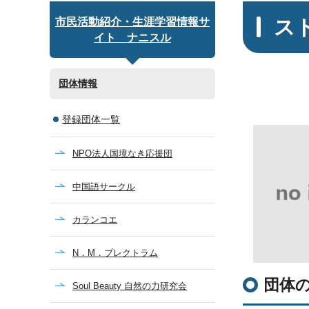
ス
市民活動紹介・生涯学習情報サ
イト ナニスル
団体情報
登録団体一覧
NPO法人国境なき応援団
中国語サークル
カランコエ
N．М．プレクトラム
団体
Soul Beauty 自然の力研究会