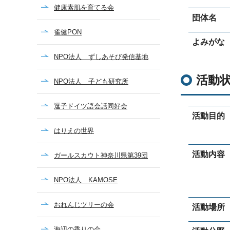
健康素肌を育てる会
団体名
雀健PON
よみがな
NPO法人 ずしあそび発信基地
活動
NPO法人 子ども研究所
逗子ドイツ語会話同好会
活動目的
はりえの世界
活動内容
ガールスカウト神奈川県第39団
NPO法人 KAMOSE
おれんじツリーの会
活動場所
海辺の香りの会