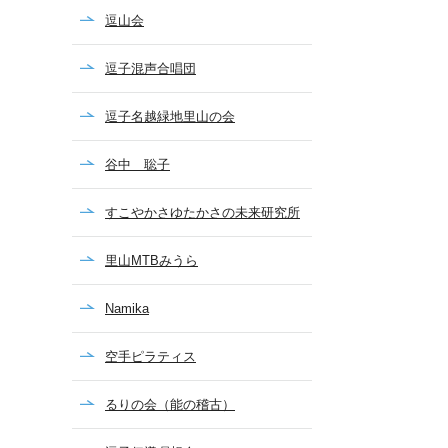
逗山会
逗子混声合唱団
逗子名越緑地里山の会
谷中 聡子
すこやかさゆたかさの未来研究所
里山MTBみうら
Namika
空手ピラティス
るりの会（能の稽古）