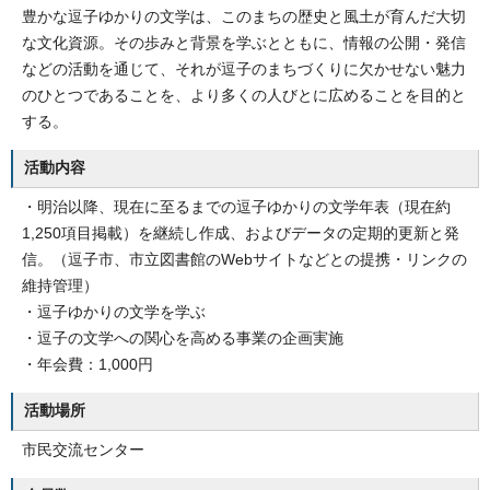
豊かな逗子ゆかりの文学は、このまちの歴史と風土が育んだ大切
な文化資源。その歩みと背景を学ぶとともに、情報の公開・発信
などの活動を通じて、それが逗子のまちづくりに欠かせない魅力
のひとつであることを、より多くの人びとに広めることを目的と
する。
活動内容
・明治以降、現在に至るまでの逗子ゆかりの文学年表（現在約
1,250項目掲載）を継続し作成、およびデータの定期的更新と発
信。（逗子市、市立図書館のWebサイトなどとの提携・リンクの
維持管理）
・逗子ゆかりの文学を学ぶ
・逗子の文学への関心を高める事業の企画実施
・年会費：1,000円
活動場所
市民交流センター