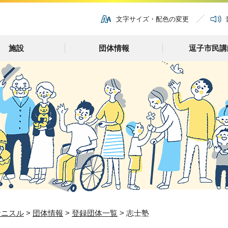
文字サイズ・配色の変更
施設
団体情報
逗子市民講
ナニスル
>
団体情報
>
登録団体一覧
> 志士塾