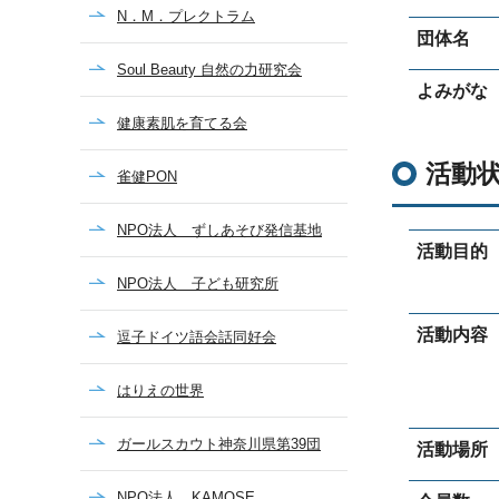
N．М．プレクトラム
団体名
Soul Beauty 自然の力研究会
よみがな
健康素肌を育てる会
活動
雀健PON
NPO法人 ずしあそび発信基地
活動目的
NPO法人 子ども研究所
活動内容
逗子ドイツ語会話同好会
はりえの世界
ガールスカウト神奈川県第39団
活動場所
NPO法人 KAMOSE