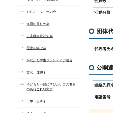
会員数
おれんじツリーの会
活動分野
海辺の香りの会
団体
古志鎌倉吟行句会
歴史を学ぶ会
代表者氏
かながわ学生ボランティア連合
公開
吉武 佐和子
子どもと一緒に学びたいこの世界
連絡先宛
のあれこれ研究所
電話番号
田中 美奈子