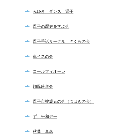
みゆき ダンス 逗子
逗子の歴史を学ぶ会
逗子手話サークル さくらの会
車イスの会
コールフィオーレ
翔風吟道会
逗子市被爆者の会（つばきの会）
ずし平和デー
秋葉 真彦