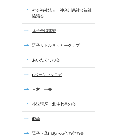
社会福祉法人 神奈川県社会福祉
協議会
逗子合唱連盟
逗子リトルサッカークラブ
あいたくての会
uベーシックヨガ
三村 一夫
小説講座 北斗七星の会
葩会
逗子・葉山あかね色の空の会