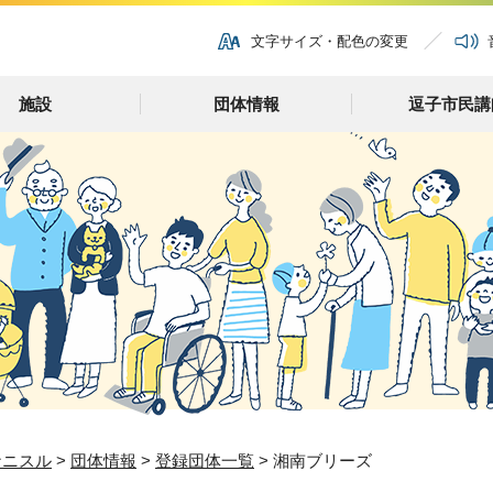
文字サイズ・配色の変更
施設
団体情報
逗子市民講
ナニスル
>
団体情報
>
登録団体一覧
> 湘南ブリーズ