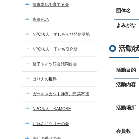
健康素肌を育てる会
団体名
雀健PON
よみがな
NPO法人 ずしあそび発信基地
活動
NPO法人 子ども研究所
逗子ドイツ語会話同好会
活動目的
はりえの世界
活動内容
ガールスカウト神奈川県第39団
活動場所
NPO法人 KAMOSE
おれんじツリーの会
会員数
海辺の香りの会