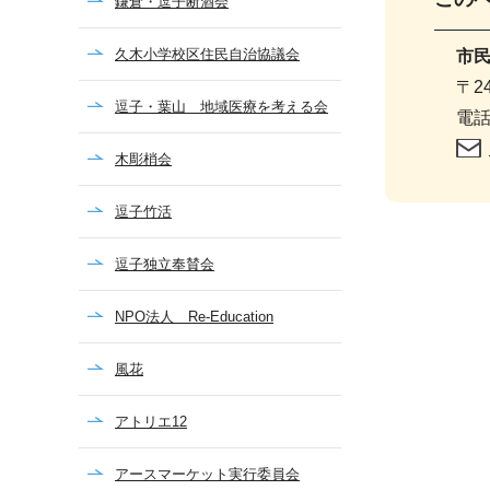
鎌倉・逗子断酒会
久木小学校区住民自治協議会
市
〒2
逗子・葉山 地域医療を考える会
電話
木彫梢会
逗子竹活
逗子独立奉賛会
NPO法人 Re-Education
風花
アトリエ12
アースマーケット実行委員会