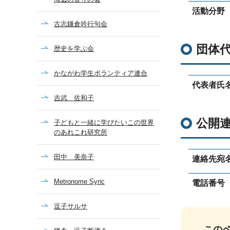
活動分野
古志鎌倉吟行句会
団体
歴史を学ぶ会
かながわ学生ボランティア連合
代表者氏
吉武 佐和子
公開
子どもと一緒に学びたいこの世界
のあれこれ研究所
田中 美奈子
連絡先宛
Metronome Sync
電話番号
逗子サルサ
この