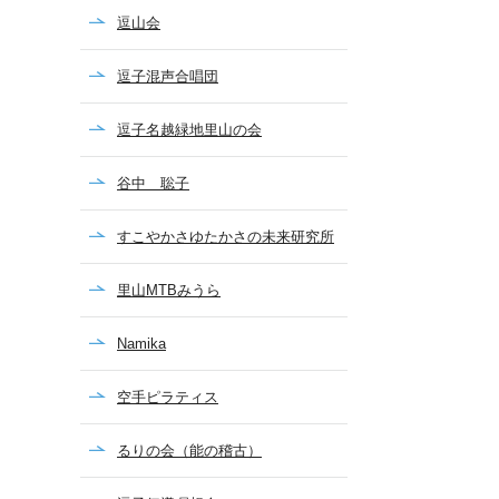
逗山会
逗子混声合唱団
逗子名越緑地里山の会
谷中 聡子
すこやかさゆたかさの未来研究所
里山MTBみうら
Namika
空手ピラティス
るりの会（能の稽古）