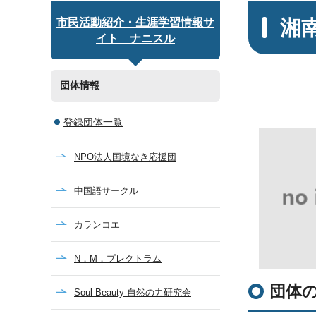
湘
市民活動紹介・生涯学習情報サ
イト ナニスル
団体情報
登録団体一覧
NPO法人国境なき応援団
中国語サークル
カランコエ
N．М．プレクトラム
団体
Soul Beauty 自然の力研究会