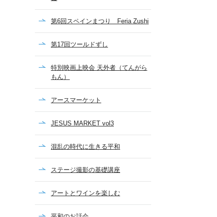
第6回スペインまつり Feria Zushi
第17回ツールドずし
特別映画上映会 天外者（てんがら
もん）
アースマーケット
JESUS MARKET vol3
混乱の時代に生きる平和
ステージ撮影の基礎講座
アートとワインを楽しむ
平和のお話会