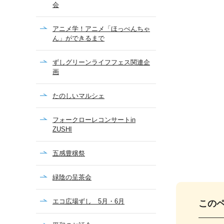
会
アニメ学！アニメ「ほっぺんちゃ
ん」ができるまで
ずしグリーンライフフェス関連企
画
たのしいマルシェ
フォークローレコンサートin
ZUSHI
五感豊穣祭
緑陰の呈茶会
エコ広場ずし 5月・6月
この