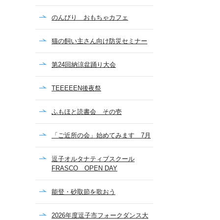
のんびり おもちゃカフェ
猫の飼い主さん向け防災セミナー
第24回納涼盆踊り大会
TEEEEEN後夜祭
ふもほと読書会 その壱
「ご近所の会」始めてみます 7月
逗子オルタナティブスクール
FRASCO OPEN DAY
能登・砂取節を歌おう
2026年度逗子市フォークダンス大