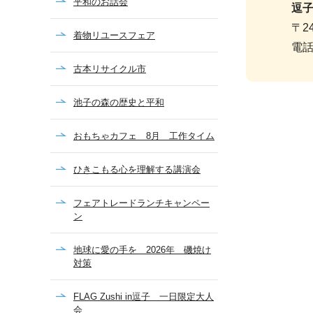
平和のお話会
逗
〒2
着物リユースフェア
電話
古本リサイクル市
池子の森の歴史と平和
おもちゃカフェ 8月 工作タイム
ひきこもる心を理解する講演会
フェアトレードランチキャンペー
ン
地球に愛の手を 2026年 磯焼け
対策
FLAG Zushi in逗子 一日限定大人
会