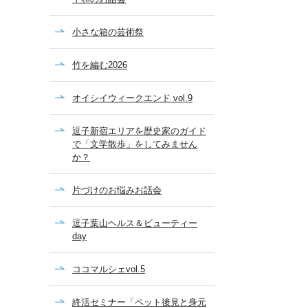
小さな箱の芸術祭
竹を編む2026
オイシイウィークエンド vol.9
逗子新宿エリアを歴史家のガイド
で「文学散歩」をしてみません
か？
片づけのお悩みお話会
逗子葉山ヘルス＆ビューティー
day
ココマルシェvol.5
終活セミナー「ペット後見と身元