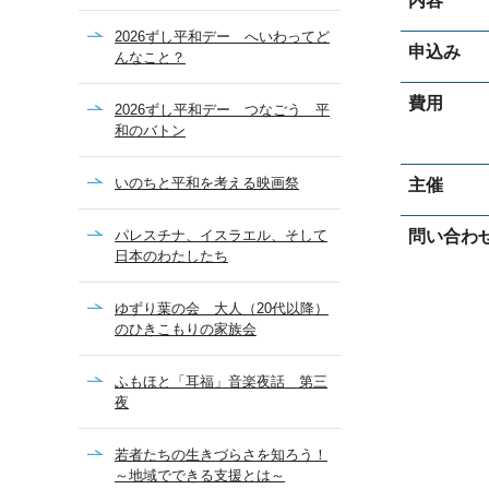
内容
2026ずし平和デー へいわってど
申込み
んなこと？
費用
2026ずし平和デー つなごう 平
和のバトン
いのちと平和を考える映画祭
主催
パレスチナ、イスラエル、そして
問い合わ
日本のわたしたち
ゆずり葉の会 大人（20代以降）
のひきこもりの家族会
ふもほと「耳福」音楽夜話 第三
夜
若者たちの生きづらさを知ろう！
～地域でできる支援とは～