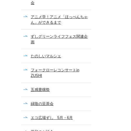
会
アニメ学！アニメ「ほっぺんちゃ
ん」ができるまで
ずしグリーンライフフェス関連企
画
たのしいマルシェ
フォークローレコンサートin
ZUSHI
五感豊穣祭
緑陰の呈茶会
エコ広場ずし 5月・6月