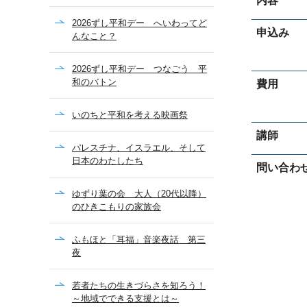
内容
2026ずし平和デー へいわってど
申込み
んなこと？
2026ずし平和デー つなごう 平
和のバトン
費用
いのちと平和を考える映画祭
講師
パレスチナ、イスラエル、そして
日本のわたしたち
問い合わ
ゆずり葉の会 大人（20代以降）
のひきこもりの家族会
ふもほと「耳福」音楽夜話 第三
夜
若者たちの生きづらさを知ろう！
～地域でできる支援とは～