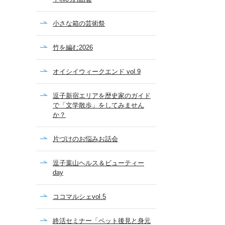
小さな箱の芸術祭
竹を編む2026
オイシイウィークエンド vol.9
逗子新宿エリアを歴史家のガイド
で「文学散歩」をしてみません
か？
片づけのお悩みお話会
逗子葉山ヘルス＆ビューティー
day
ココマルシェvol.5
終活セミナー「ペット後見と身元