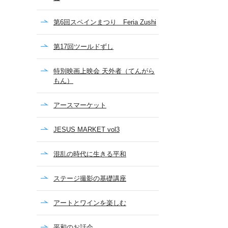
第6回スペインまつり Feria Zushi
第17回ツールドずし
特別映画上映会 天外者（てんがら
もん）
アースマーケット
JESUS MARKET vol3
混乱の時代に生きる平和
ステージ撮影の基礎講座
アートとワインを楽しむ
平和のお話会