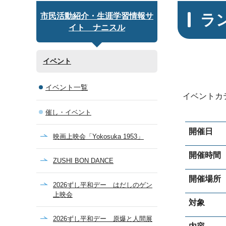
ラ
市民活動紹介・生涯学習情報サ
イト ナニスル
イベント
イベント一覧
イベントカ
催し・イベント
開催日
映画上映会「Yokosuka 1953」
開催時間
ZUSHI BON DANCE
開催場所
2026ずし平和デー はだしのゲン
上映会
対象
2026ずし平和デー 原爆と人間展