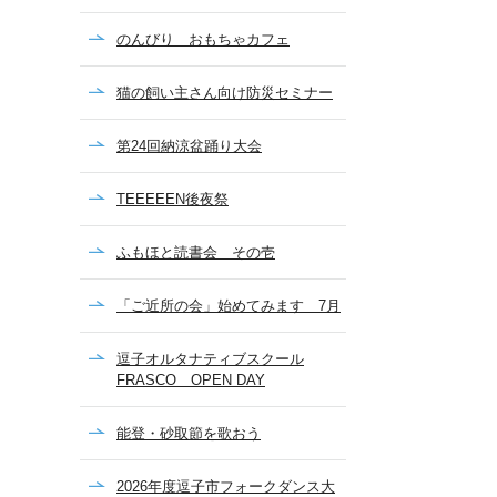
のんびり おもちゃカフェ
猫の飼い主さん向け防災セミナー
第24回納涼盆踊り大会
TEEEEEN後夜祭
ふもほと読書会 その壱
「ご近所の会」始めてみます 7月
逗子オルタナティブスクール
FRASCO OPEN DAY
能登・砂取節を歌おう
2026年度逗子市フォークダンス大