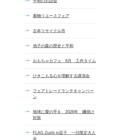
平和のお話会
着物リユースフェア
古本リサイクル市
池子の森の歴史と平和
おもちゃカフェ 8月 工作タイム
ひきこもる心を理解する講演会
フェアトレードランチキャンペー
ン
地球に愛の手を 2026年 磯焼け
対策
FLAG Zushi in逗子 一日限定大人
会