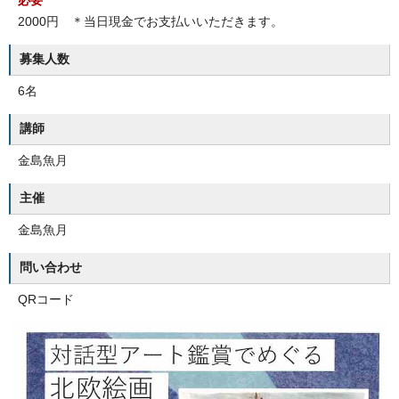
必要
2000円 ＊当日現金でお支払いいただきます。
募集人数
6名
講師
金島魚月
主催
金島魚月
問い合わせ
QRコード