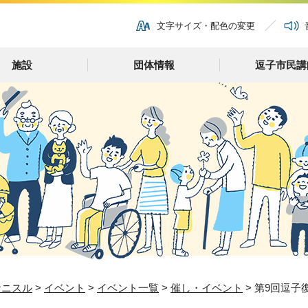
文字サイズ・配色の変更
施設
団体情報
逗子市民講
ナニスル
>
イベント
>
イベント一覧
>
催し・イベント
> 第9回逗子