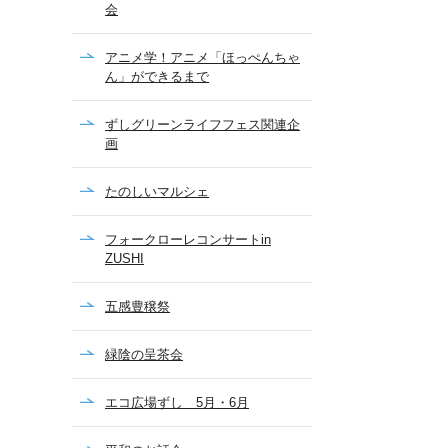
会
アニメ学！アニメ「ほっぺんちゃ
ん」ができるまで
ずしグリーンライフフェス関連企
画
たのしいマルシェ
フォークローレコンサートin
ZUSHI
五感豊穣祭
緑陰の呈茶会
エコ広場ずし 5月・6月