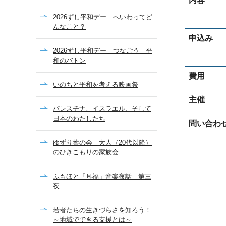
内容
2026ずし平和デー へいわってど
んなこと？
申込み
2026ずし平和デー つなごう 平
和のバトン
費用
いのちと平和を考える映画祭
主催
パレスチナ、イスラエル、そして
日本のわたしたち
問い合わ
ゆずり葉の会 大人（20代以降）
のひきこもりの家族会
ふもほと「耳福」音楽夜話 第三
夜
若者たちの生きづらさを知ろう！
～地域でできる支援とは～