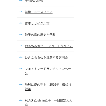
平和のお話会
着物リユースフェア
古本リサイクル市
池子の森の歴史と平和
おもちゃカフェ 8月 工作タイム
ひきこもる心を理解する講演会
フェアトレードランチキャンペー
ン
地球に愛の手を 2026年 磯焼け
対策
FLAG Zushi in逗子 一日限定大人
会