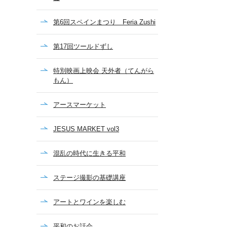
第6回スペインまつり Feria Zushi
第17回ツールドずし
特別映画上映会 天外者（てんがら
もん）
アースマーケット
JESUS MARKET vol3
混乱の時代に生きる平和
ステージ撮影の基礎講座
アートとワインを楽しむ
平和のお話会