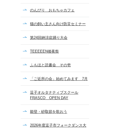
のんびり おもちゃカフェ
猫の飼い主さん向け防災セミナー
第24回納涼盆踊り大会
TEEEEEN後夜祭
ふもほと読書会 その壱
「ご近所の会」始めてみます 7月
逗子オルタナティブスクール
FRASCO OPEN DAY
能登・砂取節を歌おう
2026年度逗子市フォークダンス大