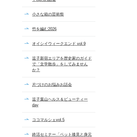
小さな箱の芸術祭
竹を編む2026
オイシイウィークエンド vol.9
逗子新宿エリアを歴史家のガイド
で「文学散歩」をしてみません
か？
片づけのお悩みお話会
逗子葉山ヘルス＆ビューティー
day
ココマルシェvol.5
終活セミナー「ペット後見と身元