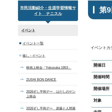
第
市民活動紹介・生涯学習情報サ
イト ナニスル
イベント
イベント一覧
イベントカ
催し・イベント
開催日
映画上映会「Yokosuka 1953」
開催時間
ZUSHI BON DANCE
開催場所
2026ずし平和デー はだしのゲン
上映会
対象
2026ずし平和デー 原爆と人間展