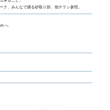
出来ること。
ーク、みんなで踊る砂取り節、他チラシ参照。
om へ