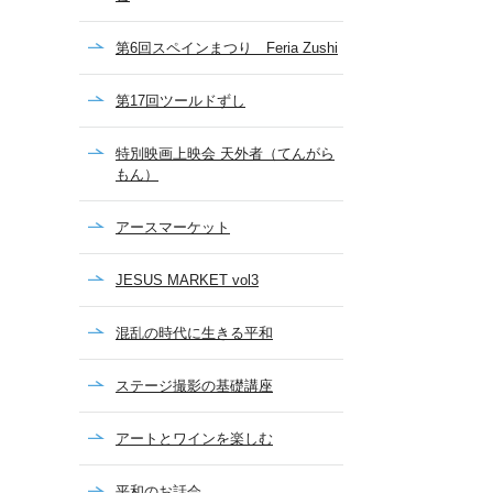
第6回スペインまつり Feria Zushi
第17回ツールドずし
特別映画上映会 天外者（てんがら
もん）
アースマーケット
JESUS MARKET vol3
混乱の時代に生きる平和
ステージ撮影の基礎講座
アートとワインを楽しむ
平和のお話会