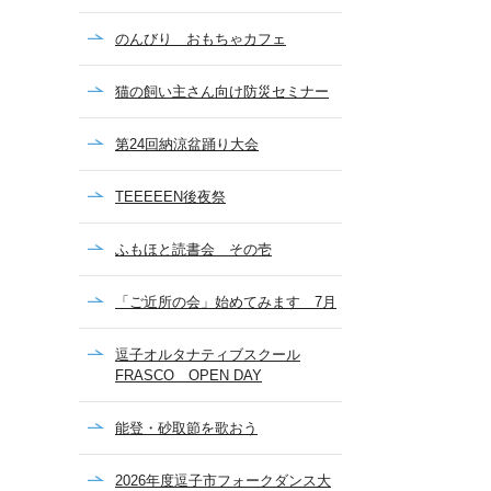
のんびり おもちゃカフェ
猫の飼い主さん向け防災セミナー
第24回納涼盆踊り大会
TEEEEEN後夜祭
ふもほと読書会 その壱
「ご近所の会」始めてみます 7月
逗子オルタナティブスクール
FRASCO OPEN DAY
能登・砂取節を歌おう
2026年度逗子市フォークダンス大