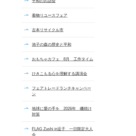
平和のお話会
着物リユースフェア
古本リサイクル市
池子の森の歴史と平和
おもちゃカフェ 8月 工作タイム
ひきこもる心を理解する講演会
フェアトレードランチキャンペー
ン
地球に愛の手を 2026年 磯焼け
対策
FLAG Zushi in逗子 一日限定大人
会