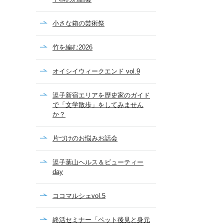
小さな箱の芸術祭
竹を編む2026
オイシイウィークエンド vol.9
逗子新宿エリアを歴史家のガイド
で「文学散歩」をしてみません
か？
片づけのお悩みお話会
逗子葉山ヘルス＆ビューティー
day
ココマルシェvol.5
終活セミナー「ペット後見と身元