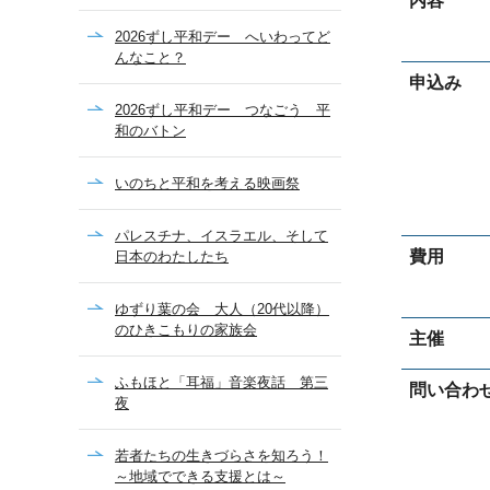
内容
2026ずし平和デー へいわってど
んなこと？
申込み
2026ずし平和デー つなごう 平
和のバトン
いのちと平和を考える映画祭
パレスチナ、イスラエル、そして
費用
日本のわたしたち
ゆずり葉の会 大人（20代以降）
のひきこもりの家族会
主催
ふもほと「耳福」音楽夜話 第三
問い合わ
夜
若者たちの生きづらさを知ろう！
～地域でできる支援とは～