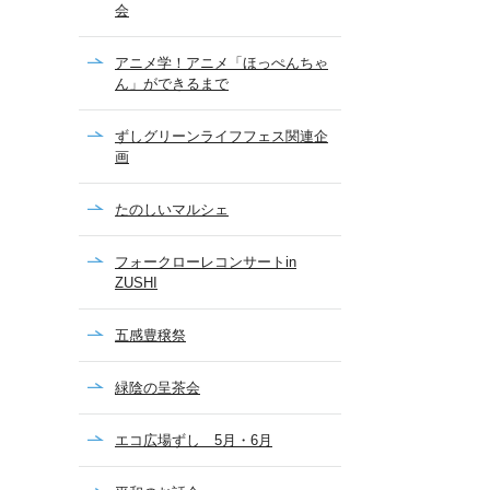
会
アニメ学！アニメ「ほっぺんちゃ
ん」ができるまで
ずしグリーンライフフェス関連企
画
たのしいマルシェ
フォークローレコンサートin
ZUSHI
五感豊穣祭
緑陰の呈茶会
エコ広場ずし 5月・6月