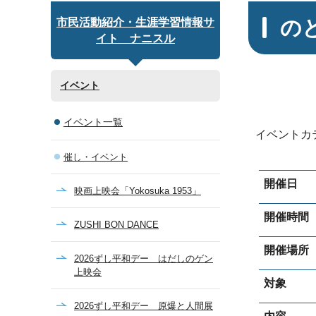
の
市民活動紹介・生涯学習情報サ
イト ナニスル
イベント
イベント一覧
イベントカ
催し・イベント
開催日
映画上映会「Yokosuka 1953」
開催時間
ZUSHI BON DANCE
開催場所
2026ずし平和デー はだしのゲン
上映会
対象
2026ずし平和デー 原爆と人間展