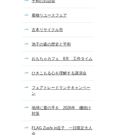
平和のお話会
着物リユースフェア
古本リサイクル市
池子の森の歴史と平和
おもちゃカフェ 8月 工作タイム
ひきこもる心を理解する講演会
フェアトレードランチキャンペー
ン
地球に愛の手を 2026年 磯焼け
対策
FLAG Zushi in逗子 一日限定大人
会