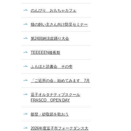
のんびり おもちゃカフェ
猫の飼い主さん向け防災セミナー
第24回納涼盆踊り大会
TEEEEEN後夜祭
ふもほと読書会 その壱
「ご近所の会」始めてみます 7月
逗子オルタナティブスクール
FRASCO OPEN DAY
能登・砂取節を歌おう
2026年度逗子市フォークダンス大