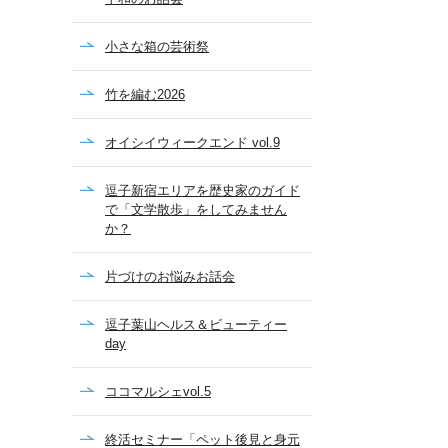
小さな箱の芸術祭
竹を編む2026
オイシイウィークエンド vol.9
逗子新宿エリアを歴史家のガイド
で「文学散歩」をしてみません
か？
片づけのお悩みお話会
逗子葉山ヘルス＆ビューティー
day
ココマルシェvol.5
終活セミナー「ペット後見と身元