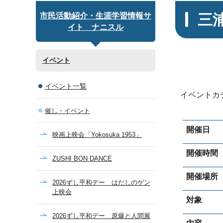
三
市民活動紹介・生涯学習情報サ
イト ナニスル
イベント
イベント一覧
イベントカ
催し・イベント
開催日
映画上映会「Yokosuka 1953」
開催時間
ZUSHI BON DANCE
開催場所
2026ずし平和デー はだしのゲン
上映会
対象
2026ずし平和デー 原爆と人間展