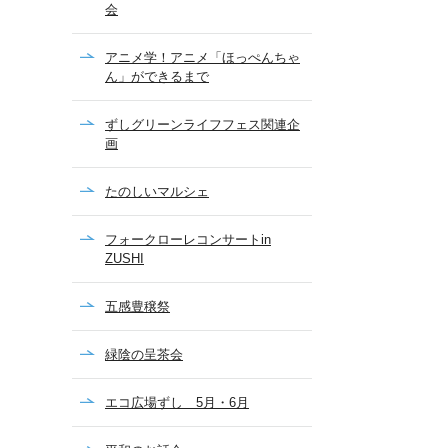
会
アニメ学！アニメ「ほっぺんちゃ
ん」ができるまで
ずしグリーンライフフェス関連企
画
たのしいマルシェ
フォークローレコンサートin
ZUSHI
五感豊穣祭
緑陰の呈茶会
エコ広場ずし 5月・6月