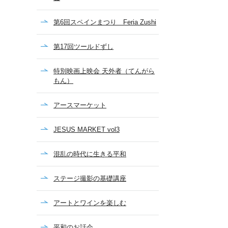
第6回スペインまつり Feria Zushi
第17回ツールドずし
特別映画上映会 天外者（てんがら
もん）
アースマーケット
JESUS MARKET vol3
混乱の時代に生きる平和
ステージ撮影の基礎講座
アートとワインを楽しむ
平和のお話会