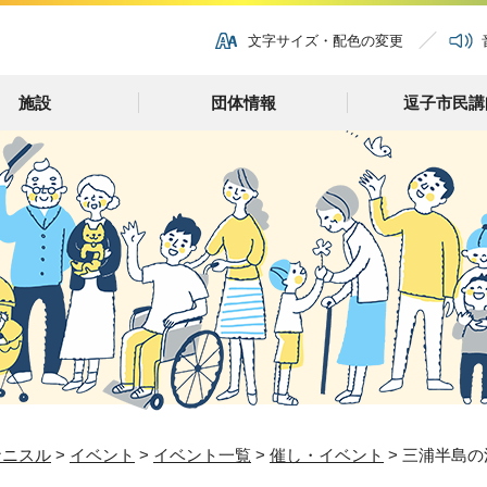
文字サイズ・配色の変更
施設
団体情報
逗子市民講
ナニスル
>
イベント
>
イベント一覧
>
催し・イベント
> 三浦半島