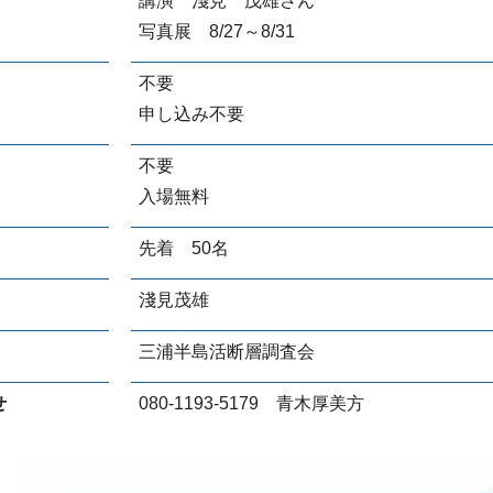
講演 淺見 茂雄さん
写真展 8/27～8/31
不要
申し込み不要
不要
入場無料
先着 50名
淺見茂雄
三浦半島活断層調査会
せ
080-1193-5179 青木厚美方