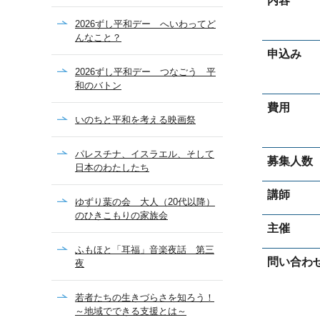
内容
2026ずし平和デー へいわってど
んなこと？
申込み
2026ずし平和デー つなごう 平
和のバトン
費用
いのちと平和を考える映画祭
パレスチナ、イスラエル、そして
募集人数
日本のわたしたち
講師
ゆずり葉の会 大人（20代以降）
のひきこもりの家族会
主催
ふもほと「耳福」音楽夜話 第三
問い合わ
夜
若者たちの生きづらさを知ろう！
～地域でできる支援とは～