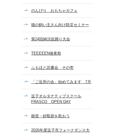
のんびり おもちゃカフェ
猫の飼い主さん向け防災セミナー
第24回納涼盆踊り大会
TEEEEEN後夜祭
ふもほと読書会 その壱
「ご近所の会」始めてみます 7月
逗子オルタナティブスクール
FRASCO OPEN DAY
能登・砂取節を歌おう
2026年度逗子市フォークダンス大