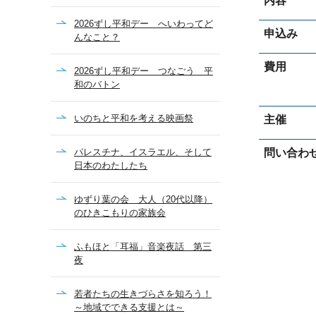
内容
2026ずし平和デー へいわってど
申込み
んなこと？
費用
2026ずし平和デー つなごう 平
和のバトン
いのちと平和を考える映画祭
主催
パレスチナ、イスラエル、そして
問い合わ
日本のわたしたち
ゆずり葉の会 大人（20代以降）
のひきこもりの家族会
ふもほと「耳福」音楽夜話 第三
夜
若者たちの生きづらさを知ろう！
～地域でできる支援とは～