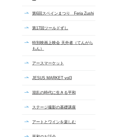
第6回スペインまつり Feria Zushi
第17回ツールドずし
特別映画上映会 天外者（てんがら
もん）
アースマーケット
JESUS MARKET vol3
混乱の時代に生きる平和
ステージ撮影の基礎講座
アートとワインを楽しむ
平和のお話会