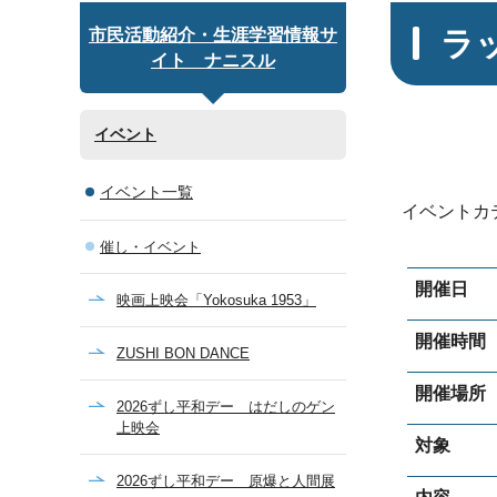
ラ
市民活動紹介・生涯学習情報サ
イト ナニスル
イベント
イベント一覧
イベントカ
催し・イベント
開催日
映画上映会「Yokosuka 1953」
開催時間
ZUSHI BON DANCE
開催場所
2026ずし平和デー はだしのゲン
上映会
対象
2026ずし平和デー 原爆と人間展