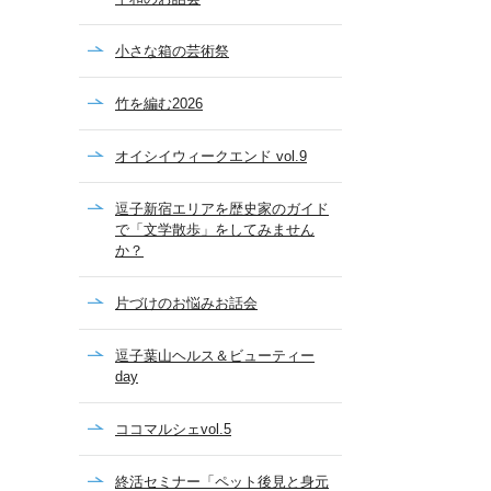
小さな箱の芸術祭
竹を編む2026
オイシイウィークエンド vol.9
逗子新宿エリアを歴史家のガイド
で「文学散歩」をしてみません
か？
片づけのお悩みお話会
逗子葉山ヘルス＆ビューティー
day
ココマルシェvol.5
終活セミナー「ペット後見と身元