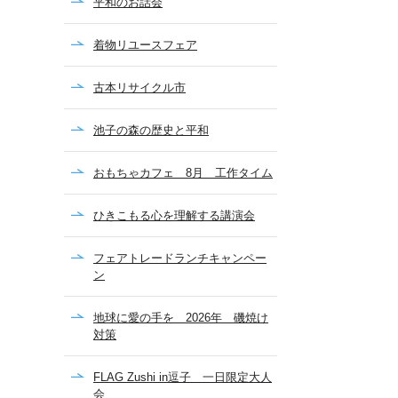
平和のお話会
着物リユースフェア
古本リサイクル市
池子の森の歴史と平和
おもちゃカフェ 8月 工作タイム
ひきこもる心を理解する講演会
フェアトレードランチキャンペー
ン
地球に愛の手を 2026年 磯焼け
対策
FLAG Zushi in逗子 一日限定大人
会