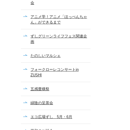
会
アニメ学！アニメ「ほっぺんちゃ
ん」ができるまで
ずしグリーンライフフェス関連企
画
たのしいマルシェ
フォークローレコンサートin
ZUSHI
五感豊穣祭
緑陰の呈茶会
エコ広場ずし 5月・6月