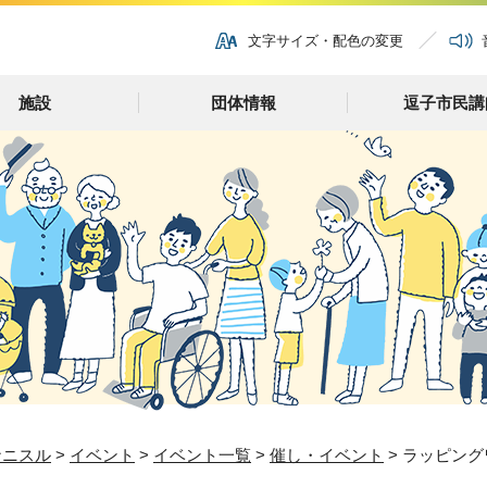
文字サイズ・配色の変更
施設
団体情報
逗子市民講
ナニスル
>
イベント
>
イベント一覧
>
催し・イベント
> ラッピン