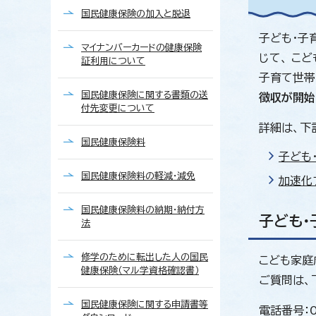
国民健康保険の加入と脱退
子ども・子
マイナンバーカードの健康保険
じて、 こ
証利用について
子育て世帯
国民健康保険に関する書類の送
徴収が開始
付先変更について
詳細は、下
国民健康保険料
子ども
国民健康保険料の軽減・減免
加速化
国民健康保険料の納期・納付方
子ども
法
修学のために転出した人の国民
こども家庭
健康保険（マル学資格確認書）
ご質問は、
国民健康保険に関する申請書等
電話番号：0