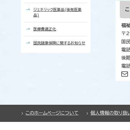
ジェネリック医薬品(後発医薬
品)
福
医療費適正化
〒2
国
国民健康保険に関するお知らせ
電話
後
電話
このホームページについて
個人情報の取り扱