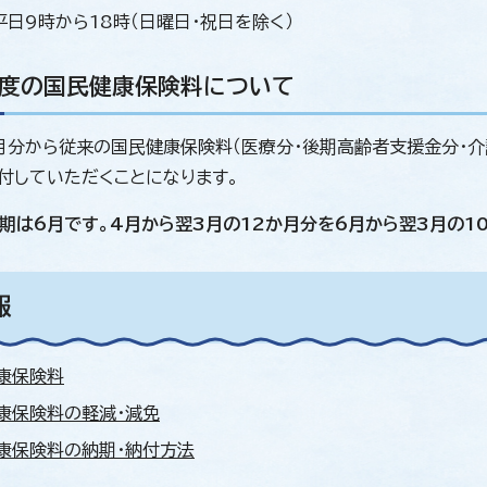
平日9時から18時（日曜日・祝日を除く）
年度の国民健康保険料について
月分から従来の国民健康保険料（医療分・後期高齢者支援金分・介
付していただくことになります。
期は6月です。4月から翌3月の12か月分を6月から翌3月の1
報
康保険料
康保険料の軽減・減免
康保険料の納期・納付方法