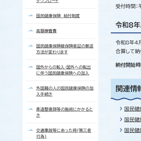
ダウンロード
受付時間：
国民健康保険 給付制度
令和8
高額療養費
令和8年4
国民健康保険被保険者証の郵送
合算して納
方法が変わります
納付開始時
国外からの転入・国外への転出
に伴う国民健康保険への加入
関連情
外国籍の人の国民健康保険の加
入手続き
国民健
柔道整復師等の施術にかかると
き
国民健
国民健
交通事故等にあった時(第三者
行為)