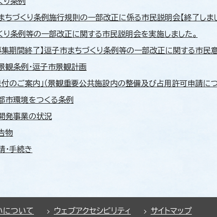
くり条例
まちづくり条例施行規則の一部改正に係る市民説明会【終了しま
くり条例等の一部改正に関する市民説明会を実施しました。
募集期間終了】逗子市まちづくり条例等の一部改正に関する市民意
景観条例・逗子市景観計画
送付のご案内」（景観重要公共施設内の整備及び占用許可申請につ
都市環境をつくる条例
開発事業の状況
告物
請・手続き
いについて
ウェブアクセシビリティ
サイトマップ