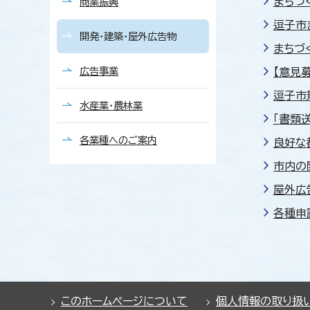
まちづ
商業振興
逗子市
開発・建築・屋外広告物
まちづ
広告事業
【意見
逗子市
水産業・農林業
「書類
各業種へのご案内
良好な
市内の
屋外広
各種申
このホームページについて
個人情報の取り扱