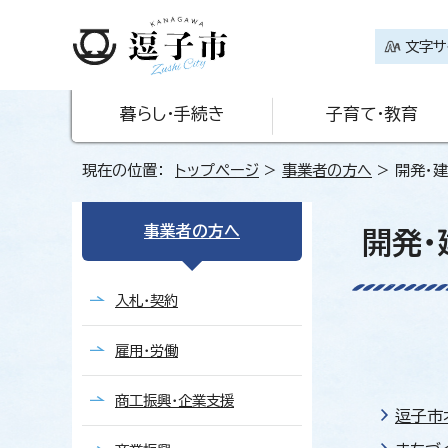
文字サ
暮らし・手続き
子育て・教育
現在の位置：
トップページ
>
事業者の方へ
> 開発・
事業者の方へ
開発・
入札・契約
雇用・労働
商工振興・企業支援
逗子市