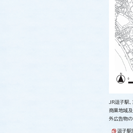
JR逗子駅
商業地域及
外広告物の
逗子駅周