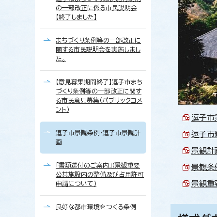
の一部改正に係る市民説明会
【終了しました】
まちづくり条例等の一部改正に
関する市民説明会を実施しまし
た。
【意見募集期間終了】逗子市まち
づくり条例等の一部改正に関す
る市民意見募集（パブリックコメ
ント）
逗子市景
逗子市景観条例・逗子市景観計
逗子市景
画
景観計画
「書類送付のご案内」（景観重要
景観条例
公共施設内の整備及び占用許可
景観重要
申請について）
良好な都市環境をつくる条例