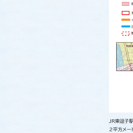
JR東逗子
2平方メー