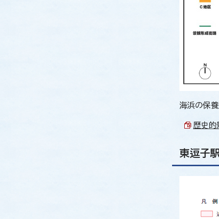
海浜の保養
歴史的景
東逗子