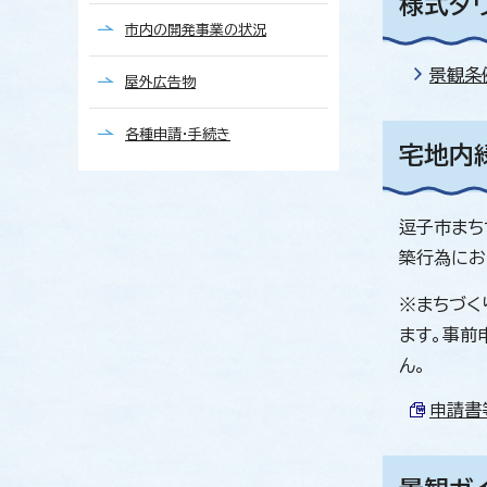
様式ダ
市内の開発事業の状況
景観条
屋外広告物
各種申請・手続き
宅地内
逗子市まち
築行為にお
※まちづく
ます。事前
ん。
申請書等