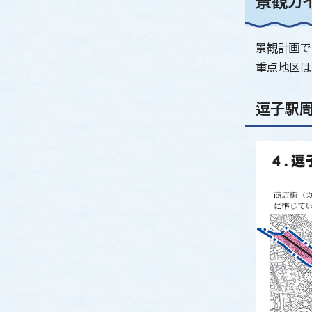
景観ガ
景観計画で
重点地区は
逗子駅