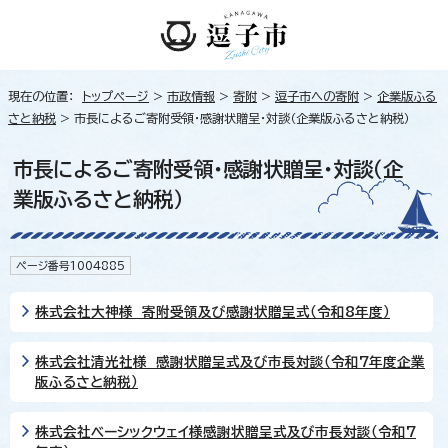
現在の位置：
トップページ
>
市政情報
>
寄附
>
逗子市への寄附
>
企業版ふる
さと納税
> 市長によるご寄附受領・感謝状贈呈・対談（企業版ふるさと納税）
市長によるご寄附受領・感謝状贈呈・対談（企
業版ふるさと納税）
ページ番号1004885
株式会社大神様 寄附受領及び感謝状贈呈式（令和8年度）
株式会社清光社様 感謝状贈呈式及び市長対談（令和7年度企業
版ふるさと納税）
株式会社ベーシックウェイ様感謝状贈呈式及び市長対談（令和7