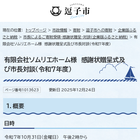
現在の位置：
トップページ
>
市政情報
>
寄附
>
逗子市への寄附
>
企業版ふる
さと納税
>
市長によるご寄附受領・感謝状贈呈・対談（企業版ふるさと納税）
> 有
限会社ソムリエホーム様 感謝状贈呈式及び市長対談（令和7年度）
有限会社ソムリエホーム様 感謝状贈呈式及
び市長対談（令和7年度）
更新日 2025年12月24日
ページ番号1013623
1．概要
日時
令和7年10月31日（金曜日） 午後2時から