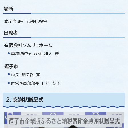
場所
本庁舎3階 市長応接室
出席者
有限会社ソムリエホーム
専務取締役 武藤 和人 様
逗子市
市長 桐ケ谷 覚
経営企画部部長 仁科 英子
2．感謝状贈呈式