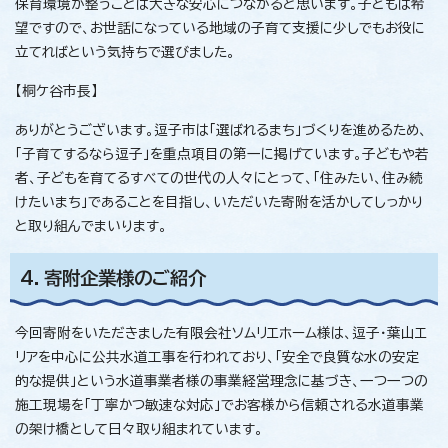
保育環境が整うことは大きな安心につながると思います。子どもは希
望ですので、お世話になっている地域の子育て支援に少しでもお役に
立てればという気持ちで選びました。
【桐ケ谷市長】
ありがとうございます。逗子市は「選ばれるまち」づくりを進めるため、
「子育てするなら逗子」を重点項目の第一に掲げています。子どもや若
者、子どもを育てるすべての世代の人々にとって、「住みたい、住み続
けたいまち」であることを目指し、いただいた寄附を活かしてしっかり
と取り組んでまいります。
4．寄附企業様のご紹介
今回寄附をいただきました有限会社ソムリエホーム様は、逗子・葉山エ
リアを中心に公共水道工事を行われており、「安全で良質な水の安定
的な提供」という水道事業者様の事業経営理念に基づき、一つ一つの
施工現場を「丁寧かつ敏速な対応」でお客様から信頼される水道事業
の架け橋として日々取り組まれています。