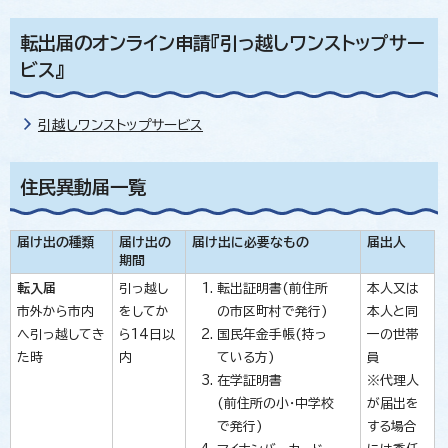
転出届のオンライン申請『引っ越しワンストップサー
ビス』
引越しワンストップサービス
住民異動届一覧
届け出の種類
届け出の
届け出に必要なもの
届出人
期間
転入届
引っ越し
転出証明書(前住所
本人又は
市外から市内
をしてか
の市区町村で発行)
本人と同
へ引っ越してき
ら14日以
国民年金手帳(持っ
一の世帯
た時
内
ている方)
員
在学証明書
※代理人
(前住所の小・中学校
が届出を
で発行)
する場合