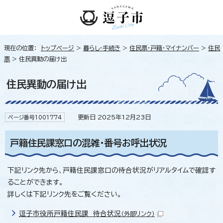
現在の位置：
トップページ
>
暮らし・手続き
>
住民票・戸籍・マイナンバー
>
住民
票
> 住民異動の届け出
住民異動の届け出
更新日 2025年12月23日
ページ番号1001774
戸籍住民課窓口の混雑・番号お呼出状況
下記リンク先から、戸籍住民課窓口の待合状況がリアルタイムで確認す
ることができます。
詳しくは下記リンク先をご覧ください。
逗子市役所戸籍住民課 待合状況
（外部リンク）