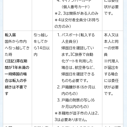
マイナンバーカード
には委任
（個人番号カード）
状が必要
＊2、3は関係がある人のみ
です。
＊4は交付者全員分（お持ち
の方のみ）
転入届
引っ越し
パスポート(転入する
本人又は
国外から市内
をしてか
人全員分)
本人と同
へ引っ越してき
ら14日以
帰国日を確認してい
一の世帯
た時
内
ます。IC旅券で自動
員
(注記)滞在期
化ゲートを利用した
※代理人
間が1年未満の
場合は、航空券など、
が届出を
一時帰国の場
帰国日を確認できる
する場合
合は転入の手
ものも必要です。
には委任
続きは不要で
戸籍謄抄本（6か月以
状が必要
す
内のもの）
です。
戸籍の附票の写し（6
か月以内のもの）
＊本籍地が逗子市の人は2、
3は必要ありません。