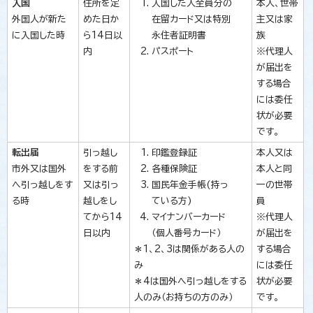
入国
住所を定
入国した人全員分の
本人、世帯
外国人が新た
めた日か
在留カード又は特別
主又は家
に入国した時
ら14日以
永住者証明書
族
内
パスポート
※代理人
が届出を
する場合
には委任
状が必要
です。
転出届
引っ越し
印鑑登録証
本人又は
市外又は国外
をする前
各種保険証
本人と同
へ引っ越しをす
又は引っ
国民年金手帳(持っ
一の世帯
る時
越しをし
ている方)
員
てから14
マイナンバーカード
※代理人
日以内
（個人番号カード）
が届出を
＊1、2、3は関係がある人の
する場合
み
には委任
＊4は国外へ引っ越しをする
状が必要
人のみ（お持ちの方のみ）
です。