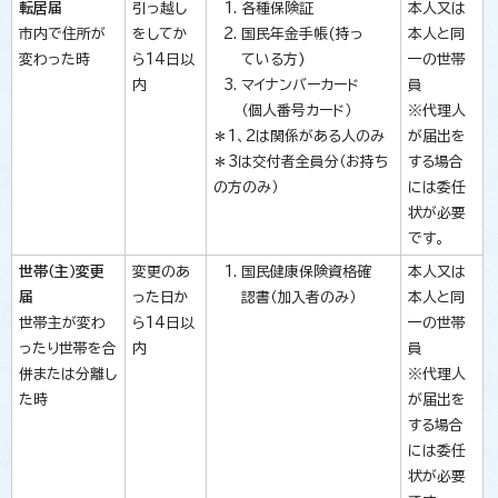
転居届
引っ越し
各種保険証
本人又は
市内で住所が
をしてか
国民年金手帳(持っ
本人と同
変わった時
ら14日以
ている方)
一の世帯
内
マイナンバーカード
員
（個人番号カード）
※代理人
＊1、2は関係がある人のみ
が届出を
＊3は交付者全員分（お持ち
する場合
の方のみ）
には委任
状が必要
です。
世帯（主）変更
変更のあ
国民健康保険資格確
本人又は
届
った日か
認書（加入者のみ）
本人と同
世帯主が変わ
ら14日以
一の世帯
ったり世帯を合
内
員
併または分離し
※代理人
た時
が届出を
する場合
には委任
状が必要