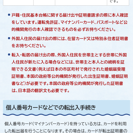
です。
戸籍・住民基本台帳に関する届け出や証明書請求の際に本人確認
をしています。運転免許証、マイナンバーカード、パスポートなど公
的機関発行の本人確認できるものを必ずお持ちください。
外国人住民の届け出の際には、在留カード又は特別永住者証明書
をお持ちください。
転入・転居の届け出の際、外国人住民を世帯主とする世帯に外国
人住民が新たに入る場合などには、世帯主と本人との続柄を証
明できる文書（例えば日本の市区町村で発行された婚姻届受理
証明書、本国の政府等公的機関が発行した出生証明書、婚姻証明
書など）が必要です。本国の政府等公的機関が発行した証明書
は、日本語の翻訳文も必要です。
個人番号カードなどでの転出入手続き
個人番号カード（マイナンバーカード）を持っている方は、カードを利用
した転出届を行うことになります。その場合は、カードが転出証明書の