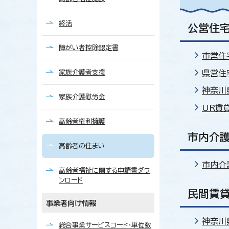
終活
公営住宅
障がい者控除認定書
市営住
家族介護者支援
県営住
神奈川
家族介護慰労金
UR賃
高齢者権利擁護
市内介護
高齢者の住まい
市内介
高齢者福祉に関する申請書ダウ
ンロード
民間賃
事業者向け情報
神奈川
総合事業サービスコード・単位数