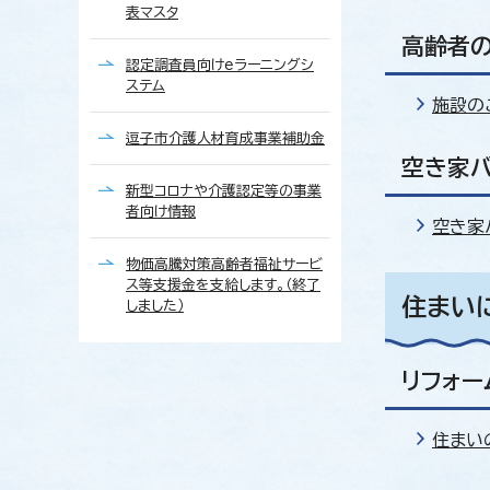
表マスタ
高齢者
認定調査員向けeラーニングシ
ステム
施設の
逗子市介護人材育成事業補助金
空き家
新型コロナや介護認定等の事業
者向け情報
空き家
物価高騰対策高齢者福祉サービ
ス等支援金を支給します。（終了
住まい
しました）
リフォー
住まい