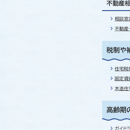
不動産
相談窓
不動産
税制や
住宅税
固定資
木造住
高齢期
ガイド