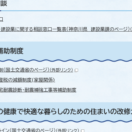
相談
口
・建設業に関する相談窓口一覧表（神奈川県 建設業課のページ）
補助制度
制（国土交通省のページ）
（外部リンク）
産税の減額制度(家屋関係)
宅耐震診断・耐震補強工事等補助制度
の健康で快適な暮らしのための住まいの改修
ライン（国土交通省のページ）
（外部リンク）