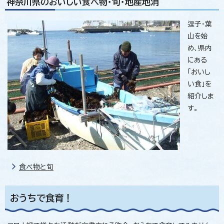
神奈川県のおいしい食べ物・旬・地産地消
逗子・葉
山を始
め、県内
にある
「おいし
い食」を
紹介しま
す。
食べ物と旬
おうちで食育！