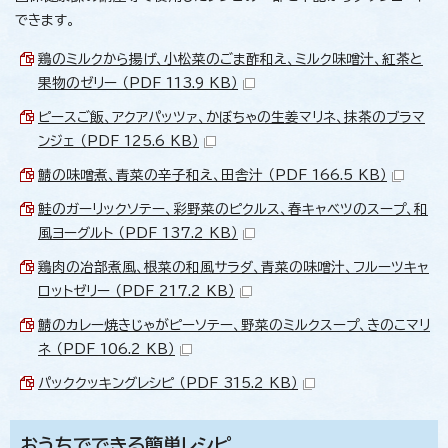
できます。
鶏のミルクから揚げ、小松菜のごま酢和え、ミルク味噌汁、紅茶と
果物のゼリー （PDF 113.9 KB）
ピースご飯、アクアパッツァ、かぼちゃの生姜マリネ、抹茶のブラマ
ンジェ （PDF 125.6 KB）
鯖の味噌煮、青菜の辛子和え、田舎汁 （PDF 166.5 KB）
鮭のガーリックソテー、彩野菜のピクルス、春キャベツのスープ、和
風ヨーグルト （PDF 137.2 KB）
鶏肉の冶部煮風、根菜の和風サラダ、青菜の味噌汁、フルーツキャ
ロットゼリー （PDF 217.2 KB）
鯖のカレー焼きじゃがピーソテー、野菜のミルクスープ、きのこマリ
ネ （PDF 106.2 KB）
パッククッキングレシピ （PDF 315.2 KB）
おうちでできる簡単レシピ