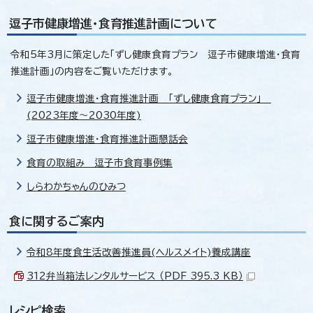
逗子市健康増進・食育推進計画について
令和5年3月に策定した「ずし健康食育プラン 逗子市健康増進・食育
推進計画」の内容をご覧いただけます。
逗子市健康増進・食育推進計画 「ずし健康食育プラン」
(2023年度～2030年度)
逗子市健康増進・食育推進計画懇話会
食育の取組み 逗子市食育事例集
しらわかちゃんのひみつ
食に関するご案内
令和8年度食生活改善推進員(ヘルスメイト)養成講座
312弁当箱法レンタルサービス （PDF 395.3 KB）
レシピ検索