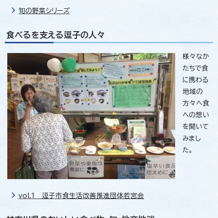
旬の野菜シリーズ
食べるを支える逗子の人々
様々なか
たちで食
に携わる
地域の
方々へ食
への想い
を聞いて
みまし
た。
vol.1 逗子市食生活改善推進団体若宮会