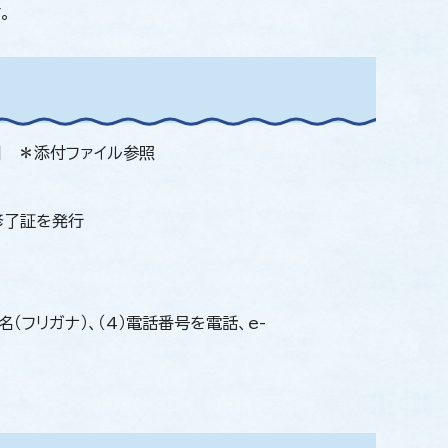
。
回 ＊添付ファイル参照
修了証を発行
名（フリガナ）、（4）電話番号を電話、e-