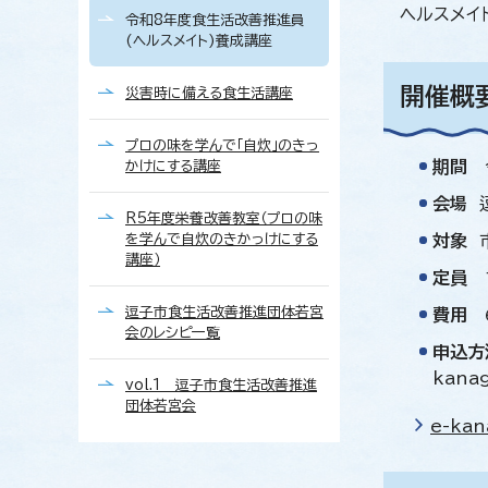
ヘルスメイ
令和8年度食生活改善推進員
(ヘルスメイト)養成講座
開催概
災害時に備える食生活講座
プロの味を学んで「自炊」のきっ
期間
令
かけにする講座
会場
R5年度栄養改善教室（プロの味
を学んで自炊のきかっけにする
対象
市
講座）
定員
1
逗子市食生活改善推進団体若宮
費用
6
会のレシピ一覧
申込方
kan
vol.1 逗子市食生活改善推進
団体若宮会
e-ka