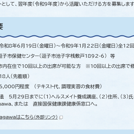
トとして、翌年度（令和9年度）から活躍いただける方を募集します
要
和8年6月19日（金曜日）～令和9年1月22日（金曜日）全12
逗子市保健センター（逗子市池子字桟敷戸1892-6） 等
内在住で10回以上の出席が可能な方 ※10回以上の出席で
8人（先着順）
,000円程度 （テキスト代、調理実習の食材費）
法
5月29日までに（1）ヘルスメイト養成講座、（2）住所、（3）氏
agawa、または 直接国保健康課健康係窓口へ。
nagawaはこちら
（外部リンク）