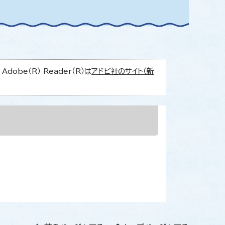
obe（R） Reader（R）は
アドビ社のサイト（新