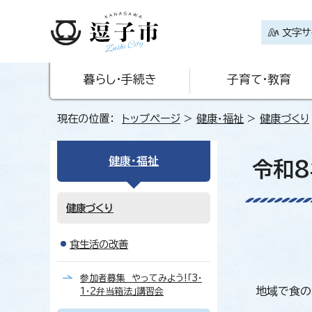
文字サ
暮らし・手続き
子育て・教育
現在の位置：
トップページ
>
健康・福祉
>
健康づくり
健康・福祉
令和8
健康づくり
食生活の改善
参加者募集 やってみよう!「3・
地域で食の
1・2弁当箱法」講習会