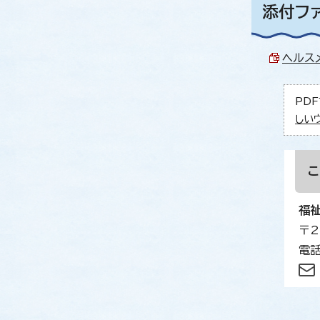
添付フ
ヘルスメ
PDF
しい
福
〒2
電話