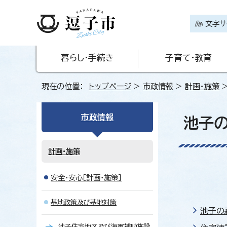
文字サ
暮らし・手続き
子育て・教育
現在の位置：
トップページ
>
市政情報
>
計画・施策
市政情報
池子
計画・施策
安全・安心［計画・施策］
基地政策及び基地対策
池子の
池子住宅地区及び海軍補助施設