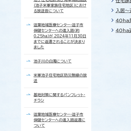
住宅建
（池子米軍家族住宅地区）におけ
入居～
る放送音について
40ha
逗葉地域医療センター・逗子市
40ha
保健センターへの進入路（約
0.25ha）が 2024年11月30日
までに返還されることが決まり
ました
池子川の白濁について
米軍池子住宅地区防災無線の放
送
基地対策に関するパンフレット・
チラシ
逗葉地域医療センター・逗子市
保健センターへの進入路返還に
ついて