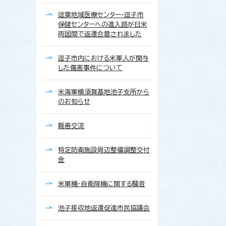
逗葉地域医療センター・逗子市
保健センターへの進入路が日米
両国間で返還合意されました
逗子市内における米軍人が関与
した傷害事件について
米海軍横須賀基地池子支所から
のお知らせ
親善交流
特定防衛施設周辺整備調整交付
金
米軍機・自衛隊機に関する騒音
池子接収地返還促進市民協議会