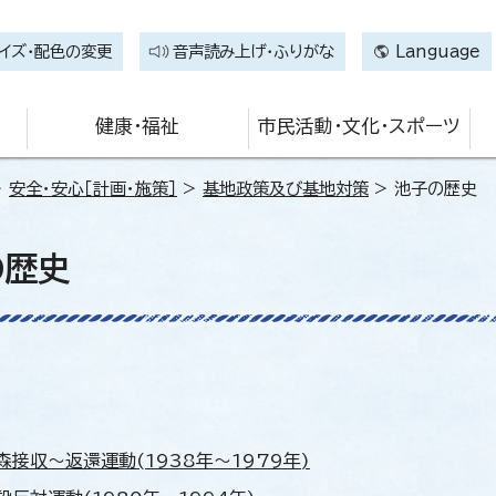
イズ・配色の変更
音声読み上げ・ふりがな
Language
健康・福祉
市民活動・文化・スポーツ
>
安全・安心［計画・施策］
>
基地政策及び基地対策
> 池子の歴史
の歴史
森接収～返還運動(1938年～1979年)