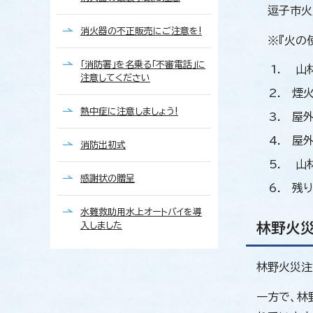
逗子市火
消火器の不正販売にご注意を!
※『火の使
「消防署」を名乗る「不審電話」に
山林
注意してください
煙火
熱中症に注意しましょう!
屋外
屋外
消防出初式
山林
感謝状の贈呈
残り
水難救助用水上オートバイを導
入しました
林野火災
林野火災注
一方で、林