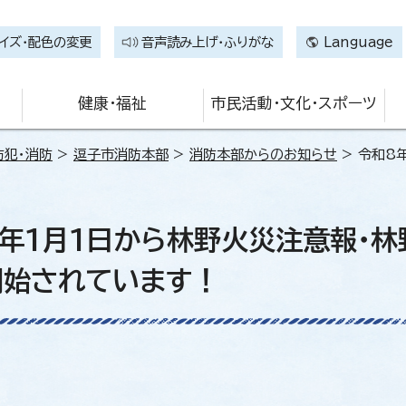
イズ・配色の変更
音声読み上げ・ふりがな
Language
健康・福祉
市民活動・文化・スポーツ
防犯・消防
>
逗子市消防本部
>
消防本部からのお知らせ
> 令和8
年1月1日から林野火災注意報・
開始されています！