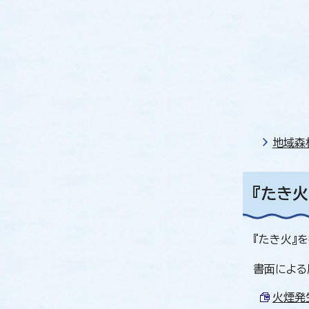
地域森
『たき
『たき火』
書面による
火煙発生