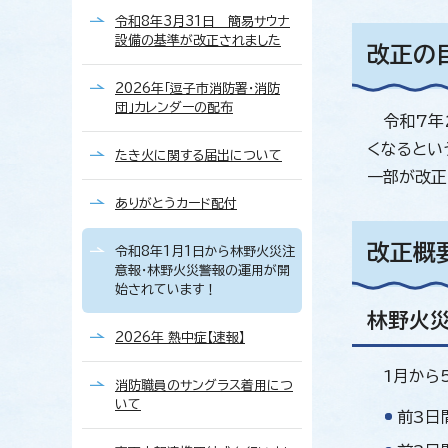
令和8年3月31日 簡易サウナ
設備の基準が改正されました
改正の
2026年「逗子市消防署・消防
団」カレンダーの配布
令和7年2
くなるとい
たき火に関する届出について
一部が改正
ありがとうカード配付
改正概
令和8年1月1日から林野火災注
意報・林野火災警報の運用が開
始されています！
林野火
2026年 熱中症【速報】
1月から5
消防職員のサングラス着用につ
いて
前3日