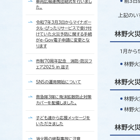
前3日
車両広報連携団結式を行いまし
た。
上記のい
令和7年3月3日からマイナポー
タル・ぴったりサービスで受け付
林野火
けていた火災予防に関する手続
がe-Gov電子申請に変更とな
ります
1月から5
市制70周年記念 消防・防災フ
林野火
ェア2025 in 逗子
林野火
SNSの運用開始について
救急隊3隊に飛沫拡散防止対策
林野火
カバーを配備しました。
林野火
子ども達から応援メッセージを
いただきました
林野火
消火器の破裂事故に注意