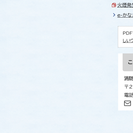
火煙発生
e-か
PDF
しい
消
〒2
電話