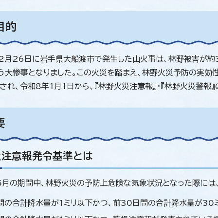
目的
月26日に岩手県大船渡市で発生した山火事は、林野被害が約3,
う大惨事となりました。この火災を踏まえ、林野火災予防の実効
され、令和8年1月1日から、『林野火災注意報』・『林野火災警報
要
災注意報発令基準とは
月の期間中、林野火災の予防上危険な気象状況となった際には
間の合計降水量が1ミリ以下かつ、前30日間の合計降水量が30