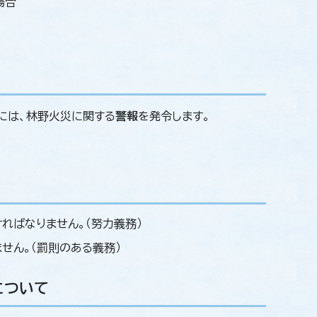
場合
には、林野火災に関する
警報
を発令します。
ればなりません。（努力義務）
せん。（罰則のある義務）
について