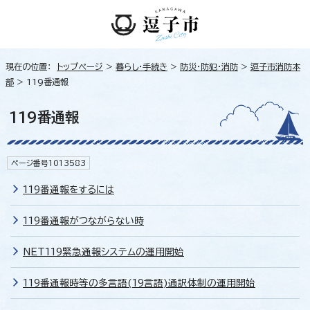
現在の位置：
トップページ
>
暮らし・手続き
>
防災・防犯・消防
>
逗子市消防本
部
> 119番通報
119番通報
ページ番号1013583
119番通報をするには
119番通報がつながらない時
NET119緊急通報システムの運用開始
119番通報時等の多言語(19言語)通訳体制の運用開始