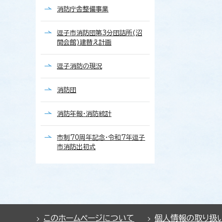
消防庁舎整備事業
逗子市消防団第3分団詰所(沼
間会館)建替え計画
逗子消防の現況
消防団
消防年報・消防統計
市制70周年記念・令和7年逗子
市消防出初式
このホームページについて
個人情報の取り扱