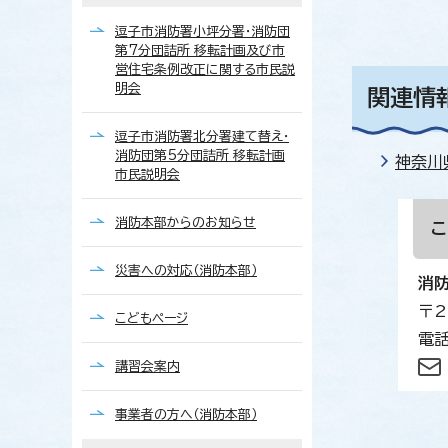
逗子市消防署小坪分署・消防団
第7分団詰所 移転計画及び市
営住宅条例改正に関する市民説
明会
関連情
逗子市消防署北分署建て替え・
消防団第5分団詰所 移転計画
神奈川
市民説明会
消防本部からのお知らせ
災害への対応（消防本部）
消
〒2
こどもページ
電話
講習会案内
事業者の方へ（消防本部）