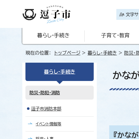
文字サ
暮らし・手続き
子育て・教育
現在の位置：
トップページ
>
暮らし・手続き
>
防災・
暮らし・手続き
かなが
防災・防犯・消防
逗子市消防本部
イベント情報等
『かな
採用・人事