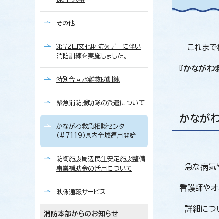
その他
第72回文化財防火デーに伴い
これまで横
消防訓練を実施しました。
『かながわ救
特別合同水難救助訓練
緊急消防援助隊の派遣について
かながわ
かながわ救急相談センター
（#7119）県内全域運用開始
防衛施設周辺民生安定施設整備
急な病気や
事業補助金の活用について
看護師やオ
映像通報サービス
詳細につい
消防本部からのお知らせ