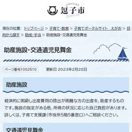
現在の位置：
トップページ
>
子育て・教育
>
子育てポータルサイト えがお
>
目
的から探す
>
助成・手当
> 助産施設・交通遺児見舞金
助産施設・交通遺児見舞金
更新日 2023年2月28日
ページ番号1002610
助産施設
経済的に困窮し出産費用の捻出が困難な方の出産を、助産するもの
です。施設の指定がある他、所得の状況に応じた自己負担があります。
詳しくは、子育て支援課（市役所5階5番窓口）へご相談ください。
交通遺児見舞金