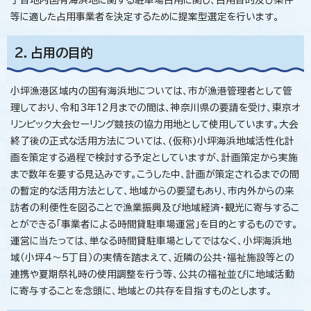
等に適した占用事業者を決定するために提案型選定を行います。
2．占用の目的
小坪漁港区域内の国有海浜地については、市が漁港管理者として管
理しており、令和3年12月までの間は、神奈川県の要請を受け、東京オ
リンピック大会セーリング競技の協力用地として使用しています。大会
終了後の正式な活用方法については、(仮称)小坪海浜地域活性化計
画を策定する過程で検討する予定としていますが、計画策定から実施
まで数年を要する見込みです。こうした中、計画が策定されるまでの間
の暫定的な活用方法として、地域からの要望もあり、市内外からの来
訪者の利便性を図ることで漁業振興及び地域経済・観光に寄与するこ
とができる「事業者による時間貸駐車場運営」を目的とするものです。
運営に当たっては、単なる時間貸駐車場としてではなく、小坪海浜地
域（小坪4～5丁目）の実情を踏まえて、近隣の公共・福祉施設等との
連携や夏期祭礼時の使用調整を行う等、公共の福祉並びに地域活動
に寄与することを念頭に、地域との共存を目指すものとします。