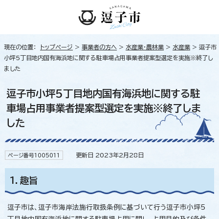
現在の位置：
トップページ
>
事業者の方へ
>
水産業・農林業
>
水産業
> 逗子市
小坪5丁目地内国有海浜地に関する駐車場占用事業者提案型選定を実施※終了し
ました
逗子市小坪5丁目地内国有海浜地に関する駐
車場占用事業者提案型選定を実施※終了しま
した
更新日 2023年2月28日
ページ番号1005011
1．趣旨
逗子市は、逗子市海岸法施行取扱条例に基づいて行う逗子市小坪5
丁目地内国有海浜地に関する駐車場占用に関し、占用目的及び条件