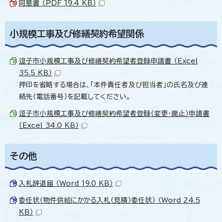
同意書 （PDF 19.4 KB）
小規模工事及び修繕契約希望関係
逗子市小規模工事及び修繕契約希望者登録申請書 （Excel
35.5 KB）
押印を省略する場合は、「本件責任者及び担当者」の氏名及び連
絡先（電話番号）を記載してください。
逗子市小規模工事及び修繕契約希望者登録（変更・廃止）申請書
（Excel 34.0 KB）
その他
入札辞退届 （Word 19.0 KB）
委任状（物件供給にかかる入札（見積）委任状） （Word 24.5
KB）