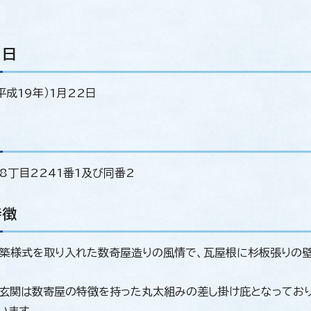
月日
平成19年）1月22日
8丁目2241番1及び同番2
特徴
築様式を取り入れた数奇屋造りの風情で、瓦屋根に杉板張りの
玄関は数寄屋の特徴を持った丸太組みの差し掛け庇となっており