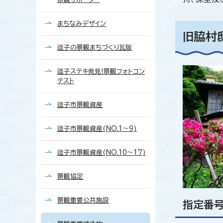
まちなみデザイン
旧脇村
逗子の景観まちづくり瓦版
逗子ステキ発見!景観フォトコン
テスト
逗子市景観資産
逗子市景観資産(NO.1～9)
逗子市景観資産(NO.10～17)
景観協定
景観重要公共施設
指定番