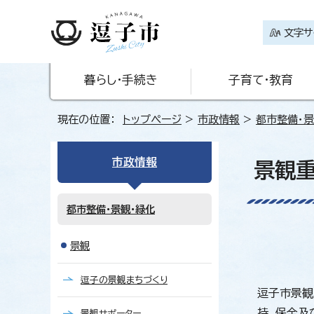
文字サ
暮らし・手続き
子育て・教育
現在の位置：
トップページ
>
市政情報
>
都市整備・景
市政情報
景観
都市整備・景観・緑化
景観
逗子の景観まちづくり
逗子市景観
持、保全及
景観サポーター