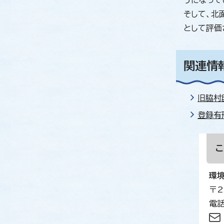
うになって
そして、北
として評価
関連情
旧脇村
登録有
環
〒2
電話