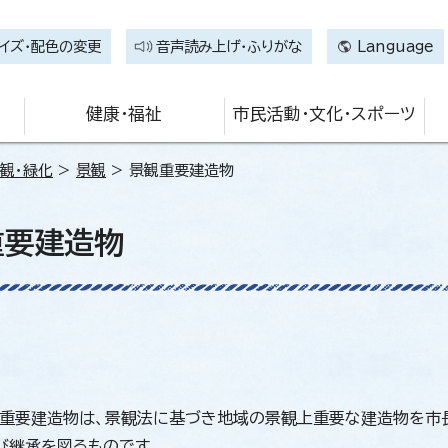
イズ・配色の変更
音声読み上げ・ふりがな
Language
健康・福祉
市民活動・文化・スポーツ
観・緑化
>
景観
> 景観重要建造物
重要建造物
重要建造物は、景観法に基づき地域の景観上重要な建造物を市
び継承を図るものです。