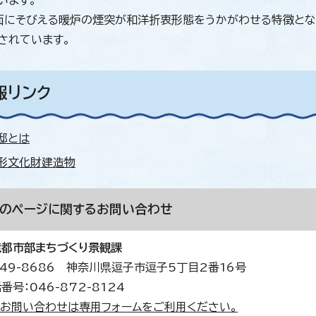
います。
面にそびえる暖炉の煙突が和洋折衷形態をうかがわせる特徴とな
されています。
報リンク
邸とは
形文化財建造物
このページに関する
お問い合わせ
境都市部まちづくり景観課
49-8686 神奈川県逗子市逗子5丁目2番16号
番号：046-872-8124
お問い合わせは専用フォームをご利用ください。