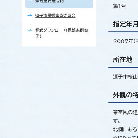
景観重要建造物
第1号
逗子市景観審査委員会
指定年
様式ダウンロード(景観条例関
係)
2007年（
所在地
逗子市桜山
外観の
茶室風の建
す。
北側にある