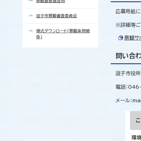
景観重要建造物
応募用紙に
逗子市景観審査委員会
※詳細等ご
様式ダウンロード(景観条例関
係)
景観サポ
問い合
逗子市役所
電話：046
メール：mach
環