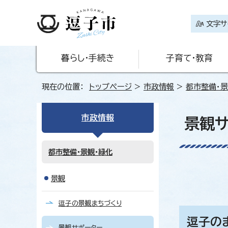
文字サ
暮らし・手続き
子育て・教育
現在の位置：
トップページ
>
市政情報
>
都市整備・景
市政情報
景観
都市整備・景観・緑化
景観
逗子の景観まちづくり
逗子の
景観サポーター