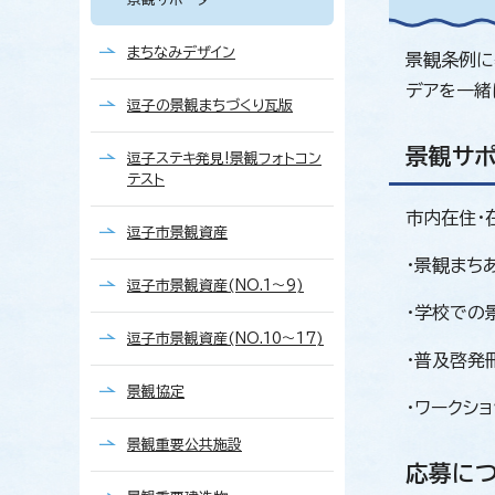
まちなみデザイン
景観条例に
デアを一緒
逗子の景観まちづくり瓦版
景観サ
逗子ステキ発見!景観フォトコン
テスト
市内在住・
逗子市景観資産
・景観まち
逗子市景観資産(NO.1～9)
・学校での
逗子市景観資産(NO.10～17)
・普及啓発
景観協定
・ワークシ
景観重要公共施設
応募に