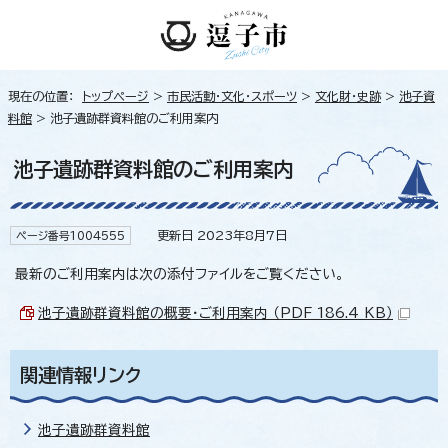
現在の位置：
トップページ
>
市民活動・文化・スポーツ
>
文化財・史跡
>
池子資
料館
> 池子遺跡群資料館のご利用案内
池子遺跡群資料館のご利用案内
更新日 2023年8月7日
ページ番号1004555
最新のご利用案内は次の添付ファイルをご覧ください。
池子遺跡群資料館の概要・ご利用案内 （PDF 186.4 KB）
関連情報リンク
池子遺跡群資料館