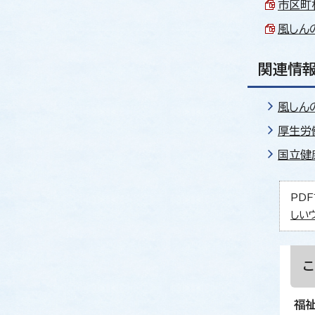
市区町村
風しんの
関連情報
風しん
厚生労
国立健
PDF
しい
福