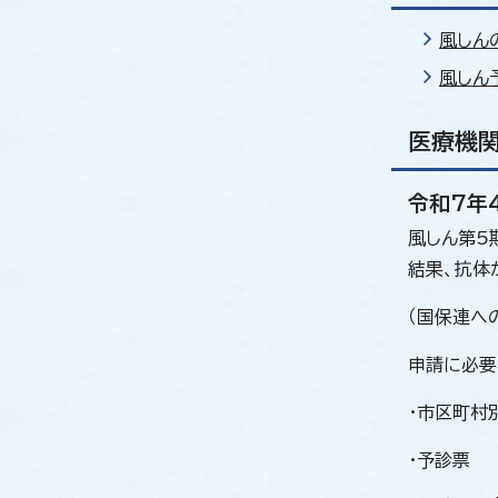
風しん
風しん
医療機
令和7年
風しん第5
結果、抗体
（国保連へ
申請に必要
・市区町村
・予診票