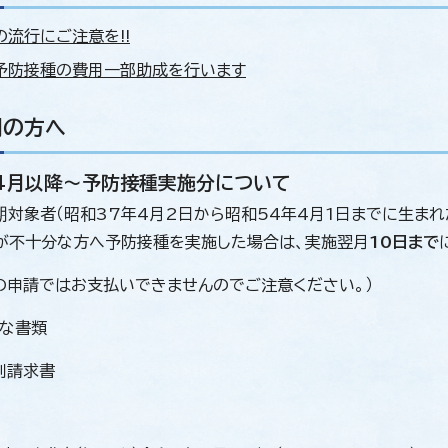
の流行にご注意を!!
予防接種の費用一部助成を行います
関の方へ
4月以降～予防接種実施分について
期対象者（昭和37年4月2日から昭和54年4月1日までに生ま
が不十分な方へ予防接種を実施した場合は、実施翌月
10日まで
の申請ではお支払いできませんのでご注意ください。）
な書類
別請求書