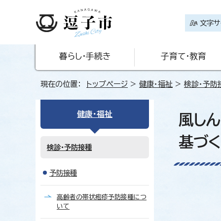
文字サ
暮らし・手続き
子育て・教育
現在の位置：
トップページ
>
健康・福祉
>
検診・予防
健康・福祉
風し
基づ
検診・予防接種
予防接種
高齢者の帯状疱疹予防接種につ
いて