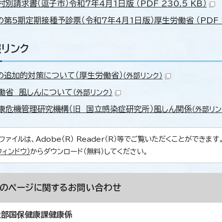
別請求書（逗子市）令和7年4月1日版 （PDF 230.5 KB）
第5期定期接種予診票（令和7年4月1日版）厚生労働省 （PDF 12
リンク
の追加的対策について（厚生労働省）
（外部リンク）
働省 風しんについて
（外部リンク）
康危機管理研究機構（旧 国立感染症研究所）風しん関係
（外部リン
ファイルは、Adobe（R） Reader（R）等でご覧いただくことができます。Ad
ウィンドウ）
からダウンロード（無料）してください。
このページに関する
お問い合わせ
祉部国保健康課健康係