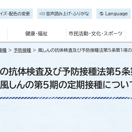
イズ・配色の変更
音声読み上げ・ふりがな
Language
健康・福祉
市民活動・文化・スポーツ
接種
>
予防接種
> 風しんの抗体検査及び予防接種法第5条第1項
んの抗体検査及び予防接種法第5条
く風しんの第5期の定期接種につい