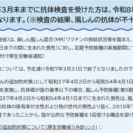
年3月末までに抗体検査を受けた方は、令和
なります。（※検査の結果、風しんの抗体が不
働省）は、麻しん風しん混合（MR）ワクチンの供給状況等を踏まえ
1日までの間に生まれた男性）に対し、定期予防接種の実施期間に
日付け厚生労働省通知）
については、予定通り令和7年3月31日で終了となりましたので
しんの追加的対策」として昭和37年4月2日から昭和54年4月
を実施し、抗体価が国の基準以下の場合、風しん予防接種（第5期
和37年4月2日から昭和54年4月1日までに生まれた男性は、
の抗体の保有率が女性および他の世代の男性より低く、2018年
性であったことから、国が公的な予防接種を1回受ける機会を設け
の追加的対策について（厚生労働省）
（外部リンク）