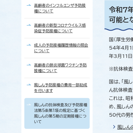
高齢者のインフルエンザ予防接
令和7
種について
可能と
高齢者の新型コロナウイルス感
染症予防接種について
国（厚生労
成人の予防接種履歴情報の照会
54年4月
について
年3月11
高齢者の肺炎球菌ワクチン予防
※抗体検査
接種について
国は、「風
風しん予防接種の費用一部助成
ん抗体検査
を行います
これは、昭
風しんの抗体検査及び予防接種
め、風しん
法第5条第1項の規定に基づく
50代の男
風しんの第5期の定期接種につ
いて
風しん