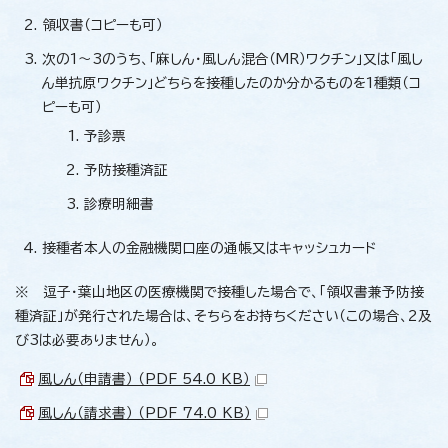
領収書（コピーも可）
次の1～3のうち、「麻しん・風しん混合（MR）ワクチン」又は「風し
ん単抗原ワクチン」どちらを接種したのか分かるものを1種類（コ
ピーも可）
予診票
予防接種済証
診療明細書
接種者本人の金融機関口座の通帳又はキャッシュカード
※ 逗子・葉山地区の医療機関で接種した場合で、「領収書兼予防接
種済証」が発行された場合は、そちらをお持ちください（この場合、2及
び3は必要ありません）。
風しん（申請書） （PDF 54.0 KB）
風しん（請求書） （PDF 74.0 KB）