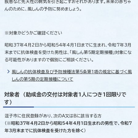
疾患など先天性の病気を引き起こすおそれがあります。未来の赤ちゃ
んのために、風しんの予防に努めましょう。
※対象かどうかご確認ください
昭和37年4月2日から昭和54年4月1日までに生まれ、令和7年3月
末までに抗体検査を受けた男性は、「風しん第5期定期接種」対象にな
る可能性がありますので個別にご相談ください。
風しんの抗体検査及び予防接種法第5条第1項の規定に基づく風
しんの第5期の定期接種について
対象者 （助成金の交付は対象者1人につき1回限りで
す）
逗子市に住民登録があり、次のA又はBに該当する方
（※
昭和37年4月2日から昭和54年4月1日生まれの男性で、令和7
年3月末までに抗体検査を受けた方を除く
）