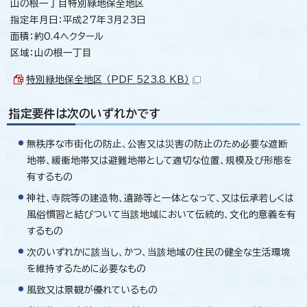
山の根一丁目特別緑地保全地区
指定年月日：平成27年3月23日
面積：約0.4ヘクタール
区域：山の根一丁目
特別緑地保全地区 （PDF 523.8 KB）
指定要件は次のいずれかです
無秩序な市街化の防止、公害又は災害の防止のため必要な遮断
地帯、緩衝地帯又は避難地帯として適切な位置、規模及び形態を
有するもの
神社、寺院等の建造物、遺跡等と一体となって、又は伝承若しくは
風俗慣習と結びついて当該地域において伝統的、文化的意義を有
するもの
次のいずれかに該当し、かつ、当該地域の住民の健全な生活環境
を維持するために必要なもの
風致又は景観が優れているもの