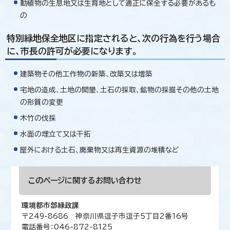
動植物の生息地又は生育地として適正に保全する必要があるも
の
特別緑地保全地区に指定されると、次の行為を行う場合
に、市長の許可が必要になります。
建築物その他工作物の新築、改築又は増築
宅地の造成、土地の開墾、土石の採取、鉱物の採掘その他の土地
の形質の変更
木竹の伐採
水面の埋立て又は干拓
屋外における土石、廃棄物又は再生資源の堆積など
このページに関する
お問い合わせ
環境都市部緑政課
〒249-8686 神奈川県逗子市逗子5丁目2番16号
電話番号：046-872-8125