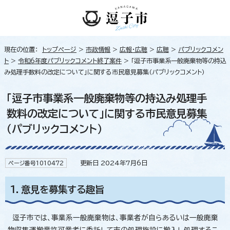
現在の位置：
トップページ
>
市政情報
>
広報・広聴
>
広聴
>
パブリックコメン
ト
>
令和6年度パブリックコメント終了案件
> 「逗子市事業系一般廃棄物等の持込
み処理手数料の改定について」に関する市民意見募集（パブリックコメント）
「逗子市事業系一般廃棄物等の持込み処理手
数料の改定について」に関する市民意見募集
（パブリックコメント）
更新日 2024年7月6日
ページ番号1010472
1．意見を募集する趣旨
逗子市では、事業系一般廃棄物は、事業者が自らあるいは一般廃棄
物収集運搬業許可業者に委託して市の処理施設に搬入し処理するこ