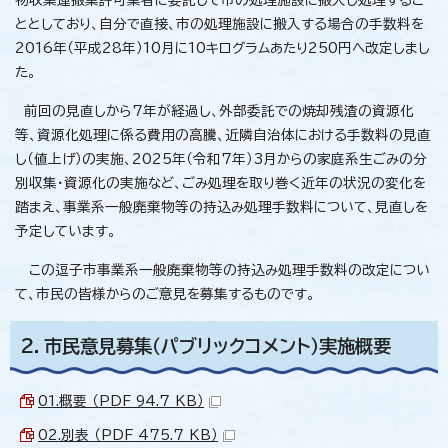
ととしており、自分で直接、市の処理施設に搬入する場合の手数料を
2016年（平成28年）10月に10キログラムあたり250円へ改定しまし
た。
前回の見直しから7年が経過し、外部委託での焼却残渣の資源化
等、資源化処理に係る費用の高騰、近隣自治体における手数料の見直
し（値上げ）の実施、2025年（令和7年）3月からの家庭系生ごみの分
別収集・資源化の実施など、ごみ処理を取り巻く近年の状況の変化を
踏まえ、事業系一般廃棄物等の持込み処理手数料について、見直しを
予定しています。
この逗子市事業系一般廃棄物等の持込み処理手数料の改定につい
て、市民の皆様からのご意見を募集するものです。
2．市民意見募集（パブリックコメント）実施概要
01.概要 （PDF 94.7 KB）
02.別表 （PDF 475.7 KB）