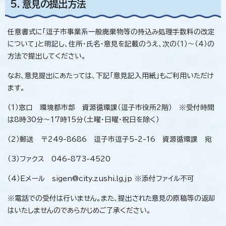
5．意見の提出方法
任意書式に「逗子市事業系一般廃棄物等の持込み処理手数料の改定
について」と明記し、住所・氏名・意見を記載のうえ、次の（1）～（4）の
方法で提出してください。
なお、意見提出にあたっては、下記「意見記入用紙」もご利用いただけ
ます。
（1）窓口 環境都市部 資源循環課（逗子市役所2階） ※受付時間
は8時30分～17時15分（土曜・日曜・祝日を除く）
（2）郵送 〒249-8686 逗子市逗子5-2-16 資源循環課 宛
（3）ファクス 046-873-4520
（4）Eメール sigen@city.zushi.lg.jp ※添付ファイル不可
※電話での受付は行いません。また、提出された意見の原稿等の返却
はいたしませんのであらかじめご了承ください。