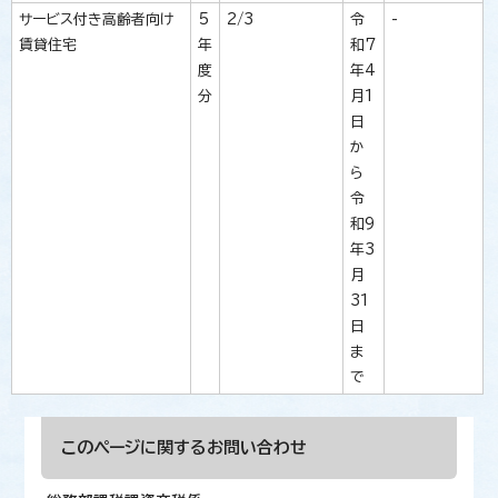
サービス付き高齢者向け
5
2/3
令
-
賃貸住宅
年
和7
度
年4
分
月1
日
か
ら
令
和9
年3
月
31
日
ま
で
このページに関する
お問い合わせ