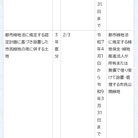
31
日
ま
で
都市緑地法に規定する認
3
2/3
令
都市緑地法
定計画に基づき設置した
年
和7
に規定する緑
市民緑地の用に供する土
度
年4
地保全・緑地
地
分
月1
推進法人が
日
所有または
か
無償で借り受
ら
けて設置・管
令
理する市民公
和9
開緑地
年3
月
31
日
ま
で