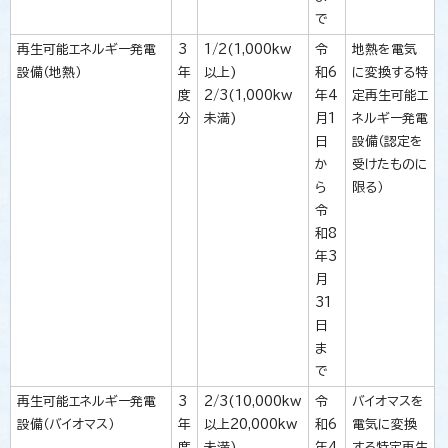
で
再生可能エネルギー発電
3
1/2(1,000kw
令
地熱を電気
設備（地熱）
年
以上)
和6
に変換する特
度
2/3(1,000kw
年4
定再生可能エ
分
未満)
月1
ネルギー発電
日
設備（認定を
か
受けたものに
ら
限る）
令
和8
年3
月
31
日
ま
で
再生可能エネルギー発電
3
2/3(10,000kw
令
バイオマスを
設備（バイオマス）
年
以上20,000kw
和6
電気に変換
度
未満)
年4
する特定再生