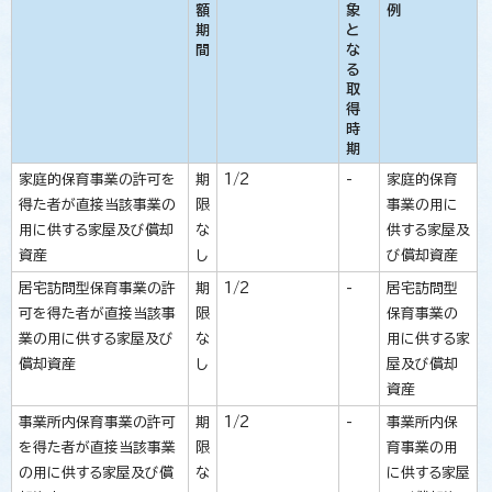
額
象
例
期
と
間
な
る
取
得
時
期
家庭的保育事業の許可を
期
1/2
-
家庭的保育
得た者が直接当該事業の
限
事業の用に
用に供する家屋及び償却
な
供する家屋及
資産
し
び償却資産
居宅訪問型保育事業の許
期
1/2
-
居宅訪問型
可を得た者が直接当該事
限
保育事業の
業の用に供する家屋及び
な
用に供する家
償却資産
し
屋及び償却
資産
事業所内保育事業の許可
期
1/2
-
事業所内保
を得た者が直接当該事業
限
育事業の用
の用に供する家屋及び償
な
に供する家屋