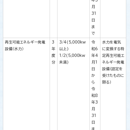
年3
月
31
日
ま
で
再生可能エネルギー発電
3
3/4(5,000kw
令
水力を電気
設備（水力）
年
以上)
和6
に変換する特
度
1/2(5,000kw
年4
定再生可能エ
分
未満)
月1
ネルギー発電
日
設備（認定を
か
受けたものに
ら
限る）
令
和8
年3
月
31
日
ま