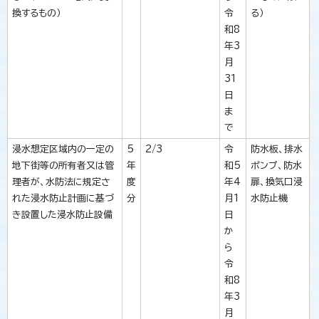
換するもの）
令
る）
和8
年3
月
31
日
ま
で
浸水想定区域内の一定の
5
2/3
令
防水板、排水
地下街等の所有者又は管
年
和5
ポンプ、防水
理者が、水防法に規定さ
度
年4
扉、換気口浸
れた浸水防止計画に基づ
分
月1
水防止機
き設置した浸水防止設備
日
か
ら
令
和8
年3
月