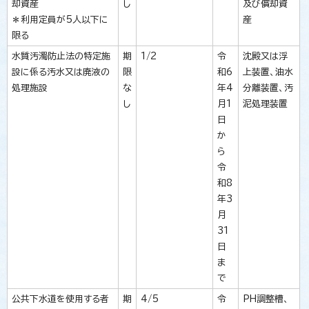
却資産
し
及び償却資
＊利用定員が5人以下に
産
限る
水質汚濁防止法の特定施
期
1/2
令
沈殿又は浮
設に係る汚水又は廃液の
限
和6
上装置、油水
処理施設
な
年4
分離装置、汚
し
月1
泥処理装置
日
か
ら
令
和8
年3
月
31
日
ま
で
公共下水道を使用する者
期
4/5
令
PH調整槽、