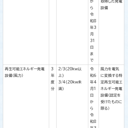
か
取得した発電
ら
設備
令
和8
年3
月
31
日
ま
で
再生可能エネルギー発電
3
2/3(20kw以
令
風力を電気
設備（風力）
年
上)
和6
に変換する特
度
3/4(20kw未
年4
定再生可能エ
分
満)
月1
ネルギー発電
日
設備（認定を
か
受けたものに
ら
限る）
令
和8