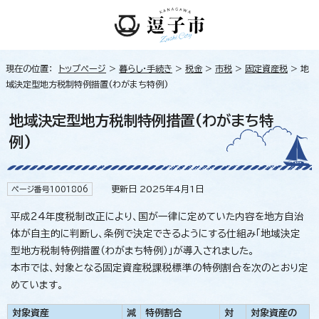
現在の位置：
トップページ
>
暮らし・手続き
>
税金
>
市税
>
固定資産税
> 地
域決定型地方税制特例措置(わがまち特例)
地域決定型地方税制特例措置(わがまち特
例)
更新日 2025年4月1日
ページ番号1001806
平成24年度税制改正により、国が一律に定めていた内容を地方自治
体が自主的に判断し、条例で決定できるようにする仕組み「地域決定
型地方税制特例措置（わがまち特例）」が導入されました。
本市では、対象となる固定資産税課税標準の特例割合を次のとおり定
めています。
対象資産
減
特例割合
対
対象資産の