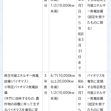
分
1/2(10,000kw
月1
可能エネルギ
未満)
日
ー発電設備
か
（認定を受け
ら
たものに限
令
る）
和8
年3
月
31
日
ま
で
再生可能エネルギー発電
3
6/7(10,000kw
令
バイオマスを
設備（バイオマス）
年
以上20,000kw
和6
電気に変換
※特定バイオマス発電設
度
未満)
年4
する特定再生
備
分
1/2(10,000kw
月1
可能エネルギ
（木竹に由来するもの、農
未満)
日
ー発電設備
作物の収穫に伴って生ず
か
（認定を受け
るバイオマスを電気に変
ら
たものに限