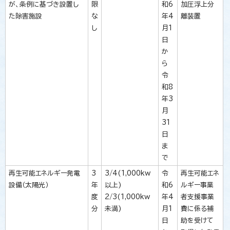
が、条例に基づき設置し
限
和6
加圧浮上分
た除害施設
な
年4
離装置
し
月1
日
か
ら
令
和8
年3
月
31
日
ま
で
再生可能エネルギー発電
3
3/4(1,000kw
令
再生可能エネ
設備（太陽光）
年
以上)
和6
ルギー事業
度
2/3(1,000kw
年4
者支援事業
分
未満)
月1
費に係る補
日
助を受けて