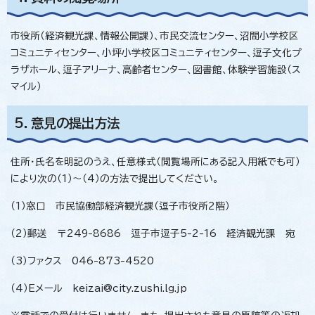
市役所（経済観光課、情報公開課）、市民交流センター、沼間小学校区
コミュニティセンター、小坪小学校区コミュニティセンター、逗子文化プ
ラザホール、逗子アリーナ、高齢者センター、図書館、体験学習施設（ス
マイル）
5．意見の提出方法
住所・氏名を明記のうえ、任意様式（閲覧場所にある記入用紙でも可）
により次の（1）～（4）の方法で提出してください。
（1）窓口 市民協働部経済観光課（逗子市役所2階）
（2）郵送 〒249-8686 逗子市逗子5-2-16 経済観光課 宛
（3）ファクス 046-873-4520
（4）Eメール keizai@city.zushi.lg.jp