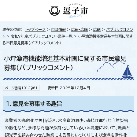
現在の位置：
トップページ
>
市政情報
>
広報・広聴
>
広聴
>
パブリックコメン
ト
>
令和7年度パブリックコメント案件一覧
> 小坪漁港機能増進基本計画に関す
る市民意見募集（パブリックコメント）
小坪漁港機能増進基本計画に関する市民意見
募集（パブリックコメント）
更新日 2025年12月4日
ページ番号1012961
1．意見を募集する趣旨
漁業者の高齢化や魚価低迷、水産資源減少、磯焼け進行と自然災害
の激化など、多様な問題が深刻化している小坪漁港において、漁業と
観光等を組み合わせた海業による賑わいづくりにより漁港を活性化