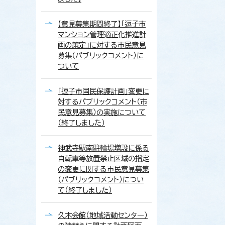
【意見募集期間終了】「逗子市
マンション管理適正化推進計
画の策定」に対する市民意見
募集（パブリックコメント）に
ついて
「逗子市国民保護計画」変更に
対するパブリックコメント（市
民意見募集）の実施について
（終了しました）
神武寺駅南駐輪場増設に係る
自転車等放置禁止区域の指定
の変更に関する市民意見募集
（パブリックコメント）につい
て（終了しました）
久木会館（地域活動センター）