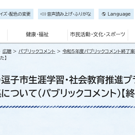
イズ・配色の変更
音声読み上げ・ふりがな
Language
健康・福祉
市民活動・文化・スポーツ
>
広聴
>
パブリックコメント
>
令和5年度パブリックコメント終了案
た】
）逗子市生涯学習・社会教育推進
について（パブリックコメント）【終