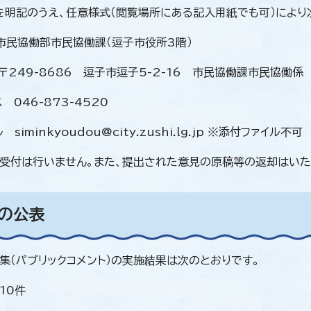
を明記のうえ、任意様式（閲覧場所にある記入用紙でも可）により次
 市民協働部市民協働課（逗子市役所3階）
 〒249-8686 逗子市逗子5-2-16 市民協働課市民協働係
ス 046-873-4520
 siminkyoudou@city.zushi.lg.jp ※添付ファイル不可
受付は行いません。また、提出された意見の原稿等の返却はいた
果の公表
集（パブリックコメント）の実施結果は次のとおりです。
10件