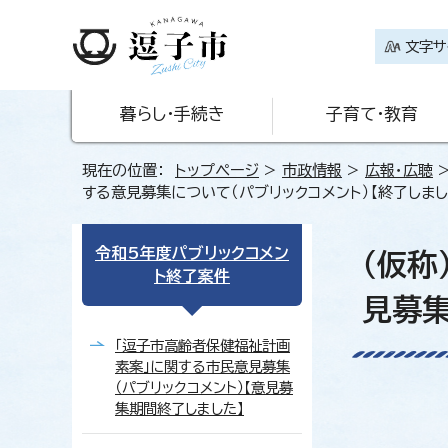
文字サ
暮らし・手続き
子育て・教育
現在の位置：
トップページ
>
市政情報
>
広報・広聴
する意見募集について（パブリックコメント）【終了しまし
令和5年度パブリックコメン
（仮称
ト終了案件
見募集
「逗子市高齢者保健福祉計画
素案」に関する市民意見募集
（パブリックコメント）【意見募
集期間終了しました】