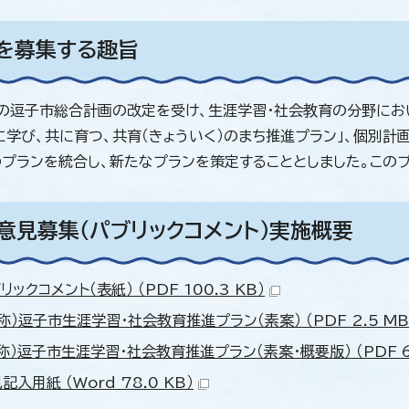
見を募集する趣旨
の逗子市総合計画の改定を受け、生涯学習・社会教育の分野にお
に学び、共に育つ、共育（きょういく）のまち推進プラン」、個別計
のプランを統合し、新たなプランを策定することとしました。この
民意見募集（パブリックコメント）実施概要
リックコメント（表紙） （PDF 100.3 KB）
称）逗子市生涯学習・社会教育推進プラン（素案） （PDF 2.5 MB
称）逗子市生涯学習・社会教育推進プラン（素案・概要版） （PDF 68
記入用紙 （Word 78.0 KB）