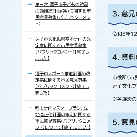
第三次 逗子市子どもの読書
活動推進計画(案)に関する市
3．意
民意見募集（パブリックコメン
ト）
令和5年12
逗子市文化振興基本計画の改
定案に関する市民意見募集
（パブリックコメント）【終了し
4．資
ました】
逗子市スポーツ推進計画の改
市役所（市
定案に関する市民意見募集
逗子文化プ
（パブリックコメント）【終了し
ました】
※各施設の
都市計画マスタープラン、立
地適正化計画の策定に関する
市民意見募集（パブリックコメ
5．意
ント）について【終了しました】