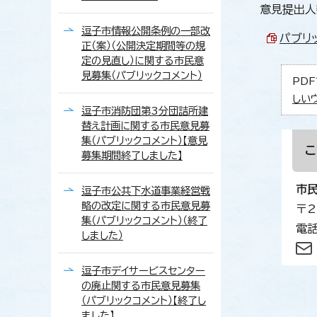
意見提出人
逗子市情報公開条例の一部改
パブリッ
正（案）（公開決定期間等の規
定の見直し）に関する市民意
見募集（パブリックコメント）
PDF
しい
逗子市消防団第3分団詰所建
替え計画に関する市民意見募
集（パブリックコメント）【意見
募集期間終了しました】
市
逗子市公共下水道事業経営戦
略の改定に関する市民意見募
〒2
集（パブリックコメント）（終了
電話
しました）
逗子市デイサービスセンター
の廃止関する市民意見募集
（パブリックコメント）【終了し
ました】