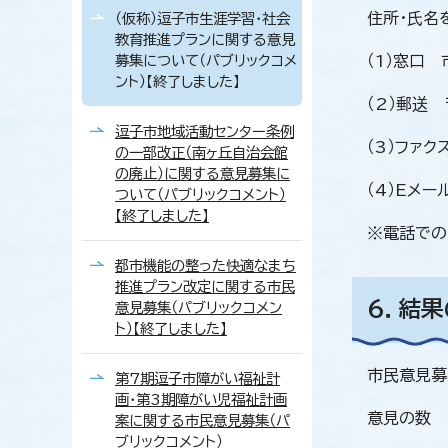
住所・氏名
（仮称）逗子市生涯学習・社会
教育推進プランに関する意見
募集について（パブリックコメ
（1）窓口
ント）【終了しました】
（2）郵送
逗子市地域活動センター条例
（3）ファク
の一部改正（南ヶ丘自治会館
の廃止）に関する意見募集に
（4）Eメール
ついて（パブリックコメント）
【終了しました】
※電話での
都市機能の整った快適なまち
推進プラン改定に関する市民
6．結
意見募集（パブリックコメン
ト）【終了しました】
市民意見募
第7期逗子市障がい福祉計
画・第3期障がい児福祉計画
意見の数 
案に関する市民意見募集（パ
ブリックコメント）