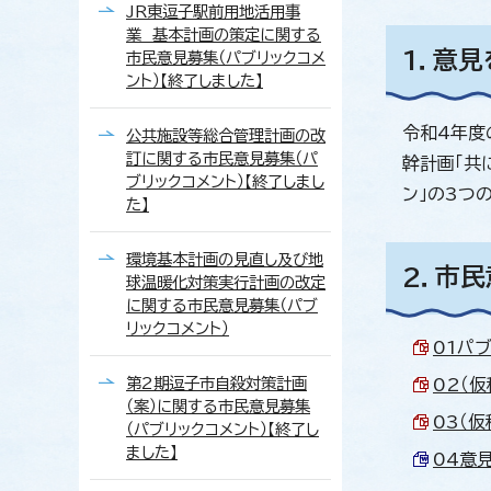
JR東逗子駅前用地活用事
業 基本計画の策定に関する
1．意
市民意見募集（パブリックコメ
ント）【終了しました】
令和4年度
公共施設等総合管理計画の改
訂に関する市民意見募集（パ
幹計画「共
ブリックコメント）【終了しまし
ン」の3つ
た】
環境基本計画の見直し及び地
2．市
球温暖化対策実行計画の改定
に関する市民意見募集（パブ
リックコメント）
01パブ
第2期逗子市自殺対策計画
02（仮
（案）に関する市民意見募集
03（仮
（パブリックコメント）【終了し
ました】
04意見