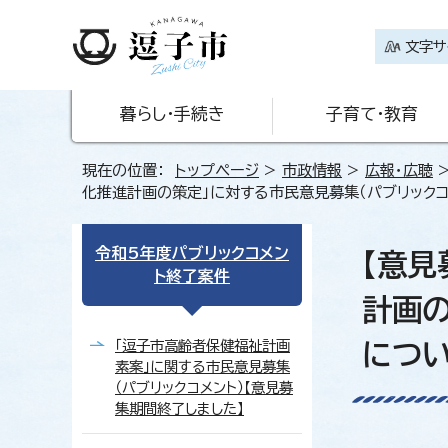
文字サ
暮らし・手続き
子育て・教育
現在の位置：
トップページ
>
市政情報
>
広報・広聴
化推進計画の策定」に対する市民意見募集（パブリックコ
令和5年度パブリックコメン
【意見
ト終了案件
計画の
「逗子市高齢者保健福祉計画
につ
素案」に関する市民意見募集
（パブリックコメント）【意見募
集期間終了しました】