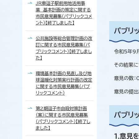
JR東逗子駅前用地活用事
業 基本計画の策定に関する
市民意見募集（パブリックコメ
ント）【終了しました】
パブリ
公共施設等総合管理計画の改
訂に関する市民意見募集（パ
ブリックコメント）【終了しまし
令和5年9
た】
その結果に
環境基本計画の見直し及び地
意見の数：
球温暖化対策実行計画の改定
に関する市民意見募集（パブ
意見の提出
リックコメント）
第2期逗子市自殺対策計画
パブリ
（案）に関する市民意見募集
（パブリックコメント）【終了し
ました】
1.意見