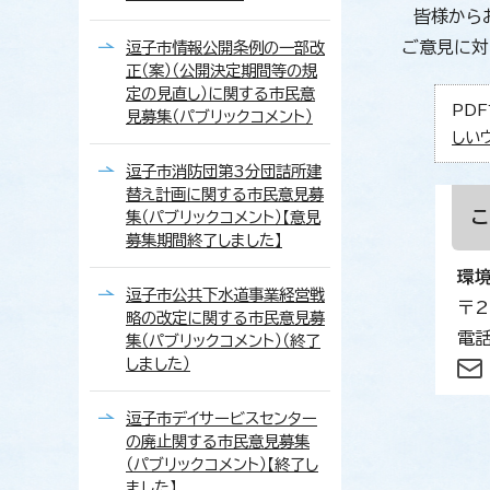
皆様からお
ご意見に対
逗子市情報公開条例の一部改
正（案）（公開決定期間等の規
定の見直し）に関する市民意
PDF
見募集（パブリックコメント）
しい
逗子市消防団第3分団詰所建
替え計画に関する市民意見募
集（パブリックコメント）【意見
募集期間終了しました】
環
逗子市公共下水道事業経営戦
〒2
略の改定に関する市民意見募
電話
集（パブリックコメント）（終了
しました）
逗子市デイサービスセンター
の廃止関する市民意見募集
（パブリックコメント）【終了し
ました】