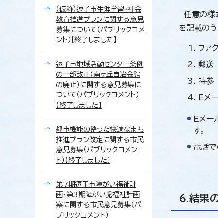
（仮称）逗子市生涯学習・社会
任意の様式
教育推進プランに関する意見
を記載のう
募集について（パブリックコメ
ント）【終了しました】
ファク
逗子市地域活動センター条例
郵送
の一部改正（南ヶ丘自治会館
持参
の廃止）に関する意見募集に
ついて（パブリックコメント）
Eメール
【終了しました】
Eメー
都市機能の整った快適なまち
す。
推進プラン改定に関する市民
電話で
意見募集（パブリックコメン
ト）【終了しました】
第7期逗子市障がい福祉計
画・第3期障がい児福祉計画
6.結果
案に関する市民意見募集（パ
ブリックコメント）