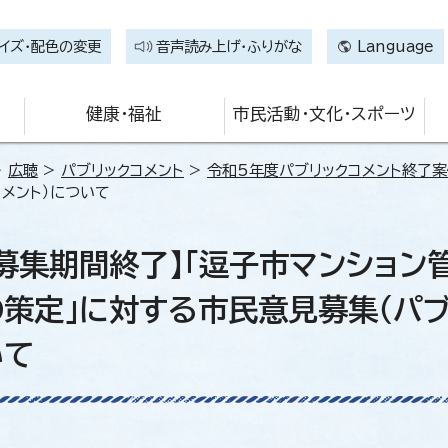
イズ・配色の変更
音声読み上げ・ふりがな
Language
健康・福祉
市民活動・文化・スポーツ
>
広聴
>
パブリックコメント
>
令和5年度パブリックコメント終了案
メント）について
募集期間終了】「逗子市マンション
策定」に対する市民意見募集（パブ
いて