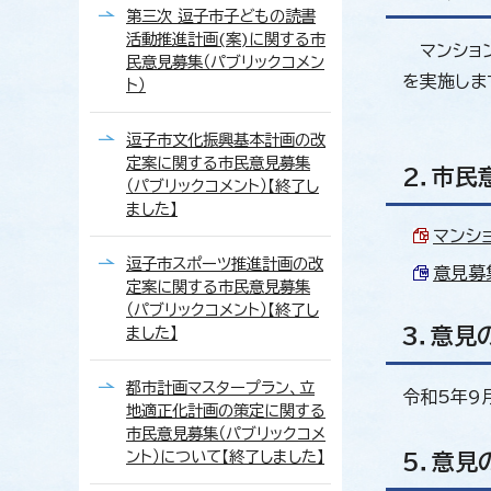
第三次 逗子市子どもの読書
活動推進計画(案)に関する市
マンション
民意見募集（パブリックコメン
を実施しま
ト）
逗子市文化振興基本計画の改
定案に関する市民意見募集
2．市民
（パブリックコメント）【終了し
ました】
マンショ
逗子市スポーツ推進計画の改
意見募集
定案に関する市民意見募集
（パブリックコメント）【終了し
ました】
3．意見
都市計画マスタープラン、立
令和5年9
地適正化計画の策定に関する
市民意見募集（パブリックコメ
ント）について【終了しました】
5．意見