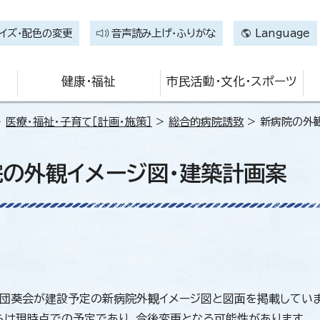
イズ・配色の変更
音声読み上げ・ふりがな
Language
健康・福祉
市民活動・文化・スポーツ
>
医療・福祉・子育て［計画・施策］
>
総合的病院誘致
> 新病院の外
の外観イメージ図・建築計画案
団葵会が建設予定の新病院外観イメージ図と図面を掲載していま
らは現時点での予定であり、今後変更となる可能性があります。