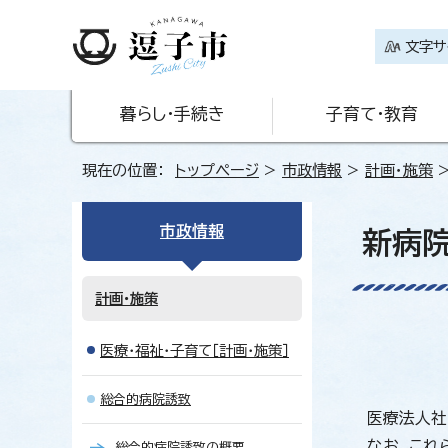
文字サ
暮らし・手続き
子育て・教育
現在の位置：
トップページ
>
市政情報
>
計画・施策
市政情報
新病院
計画・施策
医療・福祉・子育て［計画・施策］
総合的病院誘致
医療法人社
なお、これ
総合的病院誘致の概要