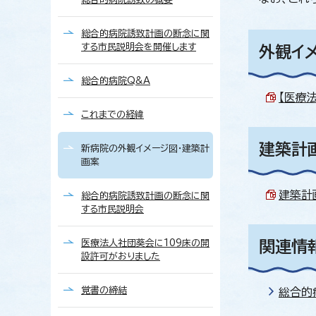
総合的病院誘致計画の断念に関
する市民説明会を開催します
外観イメ
総合的病院Q&A
【医療
これまでの経緯
建築計画
新病院の外観イメージ図・建築計
画案
建築計画
総合的病院誘致計画の断念に関
する市民説明会
医療法人社団葵会に109床の開
関連情
設許可がおりました
覚書の締結
総合的