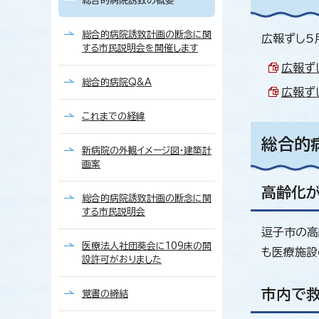
総合的病院誘致の概要
総合的病院誘致計画の断念に関
広報ずし5
する市民説明会を開催します
広報ずし
総合的病院Q&A
広報ずし
これまでの経緯
総合的
新病院の外観イメージ図・建築計
画案
高齢化
総合的病院誘致計画の断念に関
する市民説明会
逗子市の高
医療法人社団葵会に109床の開
も医療施設
設許可がおりました
市内で
覚書の締結