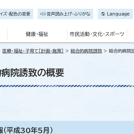
イズ・配色の変更
音声読み上げ・ふりがな
Language
健康・福祉
市民活動・文化・スポーツ
>
医療・福祉・子育て［計画・施策］
>
総合的病院誘致
> 総合的病院
的病院誘致の概要
（平成30年5月）