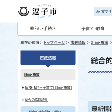
文字サ
暮らし・手続き
子育て・教育
現在の位置：
トップページ
>
市政情報
>
計画・施策
市政情報
総合
計画・施策
医療・福祉・子育て［計画・施策］
総合的病院誘致
最新情報