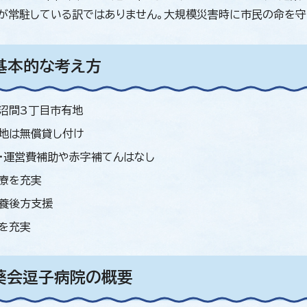
が常駐している訳ではありません。大規模災害時に市民の命を守
基本的な考え方
沼間3丁目市有地
地は無償貸し付け
・運営費補助や赤字補てんはなし
療を充実
養後方支援
を充実
）葵会逗子病院の概要