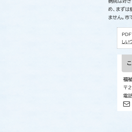
病院は好き
め、まずは
ません。市
PDF
しい
福
〒2
電話