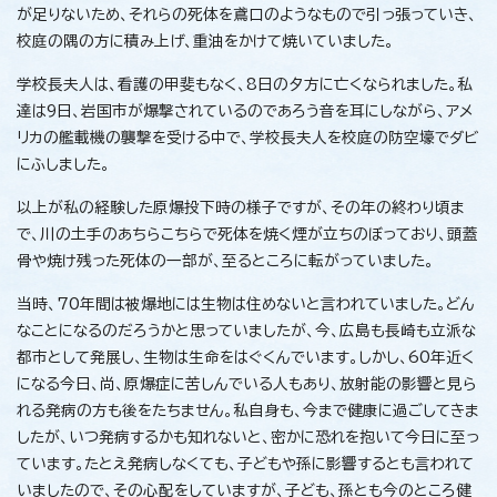
が足りないため、それらの死体を鳶口のようなもので引っ張っていき、
校庭の隅の方に積み上げ、重油をかけて焼いていました。
学校長夫人は、看護の甲斐もなく、8日の夕方に亡くなられました。私
達は9日、岩国市が爆撃されているのであろう音を耳にしながら、アメ
リカの艦載機の襲撃を受ける中で、学校長夫人を校庭の防空壕でダビ
にふしました。
以上が私の経験した原爆投下時の様子ですが、その年の終わり頃ま
で、川の土手のあちらこちらで死体を焼く煙が立ちのぼっており、頭蓋
骨や焼け残った死体の一部が、至るところに転がっていました。
当時、70年間は被爆地には生物は住めないと言われていました。どん
なことになるのだろうかと思っていましたが、今、広島も長崎も立派な
都市として発展し、生物は生命をはぐくんでいます。しかし、60年近く
になる今日、尚、原爆症に苦しんでいる人もあり、放射能の影響と見ら
れる発病の方も後をたちません。私自身も、今まで健康に過ごしてきま
したが、いつ発病するかも知れないと、密かに恐れを抱いて今日に至っ
ています。たとえ発病しなくても、子どもや孫に影響するとも言われて
いましたので、その心配をしていますが、子ども、孫とも今のところ健