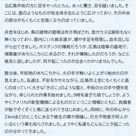
る広島市街の方に目をやったとたん、あっと驚き、目を疑いました。そ
こには、雲のようなものが街全体を包むように広がっており、その中央
の部分がもくもくと空高く立ちのぼっていました。
兵舎をはじめ、島の建物の屋根は吹き飛ばされ、窓ガラスは跡形もなく
無くなっており、屋内にいた級友達が、顔や手足を怪我し、血を流しな
がら出てきました。ガスタンクの爆発だろうか、広島は陸軍の基地で、
弾薬庫があちらこちらにあるので、それが爆発したのだろうか、などと
級友と話しましたが、何が起こったのかは全くわかりませんでした。
数分後、市街地のあちこちから、火の手が勢いよく上がり始めたのが
見えました。私達は、不安をかかえながら、広島市上空にもくもくと高
くのぼっていく大きな「きのこ」のような雲と、市街の火の手や煙を見
ながら、命じられた作業を始めました。9時を過ぎた頃でしょうか、よう
やくアメリカの新型爆弾によるものだということ情報とともに、負傷者
が船でぞくぞくと島に送られてきはじめました。同時に、市の中心から
2kmほどのところにある下級生の寮が倒壊し、行方不明者が何人か
いるという事も知らされました。ようやく私達もどんなことが起こった
のか分かってきました。