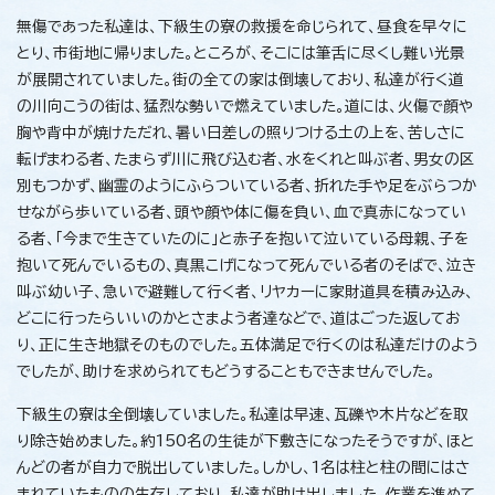
無傷であった私達は、下級生の寮の救援を命じられて、昼食を早々に
とり、市街地に帰りました。ところが、そこには筆舌に尽くし難い光景
が展開されていました。街の全ての家は倒壊しており、私達が行く道
の川向こうの街は、猛烈な勢いで燃えていました。道には、火傷で顔や
胸や背中が焼けただれ、暑い日差しの照りつける土の上を、苦しさに
転げまわる者、たまらず川に飛び込む者、水をくれと叫ぶ者、男女の区
別もつかず、幽霊のようにふらついている者、折れた手や足をぶらつか
せながら歩いている者、頭や顔や体に傷を負い、血で真赤になってい
る者、「今まで生きていたのに」と赤子を抱いて泣いている母親、子を
抱いて死んでいるもの、真黒こげになって死んでいる者のそばで、泣き
叫ぶ幼い子、急いで避難して行く者、リヤカーに家財道具を積み込み、
どこに行ったらいいのかとさまよう者達などで、道はごった返してお
り、正に生き地獄そのものでした。五体満足で行くのは私達だけのよう
でしたが、助けを求められてもどうすることもできませんでした。
下級生の寮は全倒壊していました。私達は早速、瓦礫や木片などを取
り除き始めました。約150名の生徒が下敷きになったそうですが、ほと
んどの者が自力で脱出していました。しかし、1名は柱と柱の間にはさ
まれていたものの生存しており、私達が助け出しました。作業を進めて