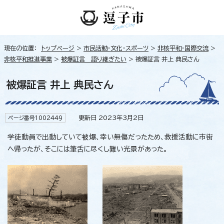
現在の位置：
トップページ
>
市民活動・文化・スポーツ
>
非核平和・国際交流
>
非核平和推進事業
>
被爆証言 語り継ぎたい
> 被爆証言 井上 典民さん
被爆証言 井上 典民さん
更新日 2023年3月2日
ページ番号1002449
学徒動員で出動していて被爆、幸い無傷だったため、救援活動に市街
へ帰ったが、そこには筆舌に尽くし難い光景があった。