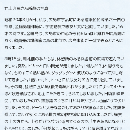
井上典民さん所蔵の写真
昭和20年8月6日、私は、広島市宇品町にある陸軍船舶隊第六一四〇
部隊、金輪島糧秣廠に、学徒動員で級友と共に出動していました。16
才の時です。金輪島は、広島市の中心から約6kmほど離れた広島湾に
あり、動員先の糧秣廠は島の北部で、広島市街が一望できるところに
ありました。
8時15分、朝礼前の私たちは、休憩所のある兵舎前の広場で遊んでい
ました。突然、ピカッと白い閃光が走りました。「何んだ？」と思う間も
なく、ものすごく熱い熱が、ダッダッダッと波状のようになって押し寄
せてきました。「熱いっ」と、とっさに私は反対の方に走り出していまし
た。その時、猛烈に強い風（後で爆風とわかりましたが）によって4・5m
ほど吹き飛ばされ、地面にたたきつけられてしまいました。日頃訓練を
受けていましたので、無意識のうちに目と耳を押さえ、地面にうつ伏せ
ました。その時、ドーンと大きな音がしてあたりが振るえました。危険を
感じて、急いで近くにある横穴式の防空壕に駆け込みましたが、横穴
の上の方から、土砂がパラパラと落ちてくるので、「生き埋めになる」と
外へ飛び出しました。「何が起こったのだろう？」と海を越えて見渡せ