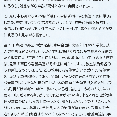
いるうち、残念ながら4名が死体となって発見されました。
その夜、中心部から4kmほど離れた街はずれにある私達の寮に帰りま
したが、寮が傾いていて危険だということで、蚊帳と毛布を持ち出し、
寮のまわりにあるブドウ畑の木の下にセットして、赤々と燃える火が空
に映るのを見ながら寝ました。
翌7日、私達の部屋の者5名は、背中全面に火傷をおわれた学校長夫
人の看護を命じられ、近くの小学校に設けられた臨時救護所へ治療の
ため担架に乗せて通うことになりました。救護所となっている小学校で
は、陸軍の軍医や看護兵達がその任に当たっており、教室は負傷者の
収容所になっていました。どの教室にも負傷者がいっぱいで、負傷者
のほとんどが火傷をしており、全員白いチンク油をぬられていて異様
な光景でした。火傷独特のにおい、体の前面が火傷で男女の区別もつ
かず、目だけがギョロギョロ動いている者、苦しさにうめいたり、泣い
たり、叫んだりする者、助けてくれとすがりつく者、水をくれとせがむ者
達が無造作にむしろの上に坐ったり、横たわったり、うつ伏せになった
りしていました。私達も、学校長夫人の治療が済むまで、看護を手伝わ
されましたが、負傷者は次々と亡くなっていきました。看護兵達は、手