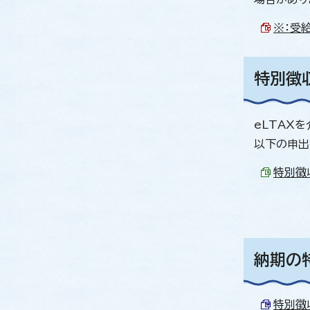
※：受給
特別徴
eLTAX
以下の申出
特別徴収
納期の
特別徴収