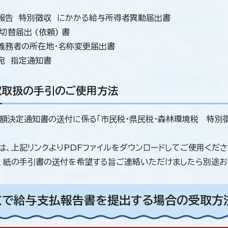
告 特別徴収 にかかる給与所得者異動届出書
替届出 (依頼) 書
務者の所在地・名称変更届出書
宛 指定通知書
収取扱の手引のご使用方法
額決定通知書の送付に係る「市民税・県民税・森林環境税 特別
は、上記リンクよりPDFファイルをダウンロードしてご使用くだ
、紙の手引書の送付を希望する旨ご連絡いただけましたら別途お
AXで給与支払報告書を提出する場合の受取方