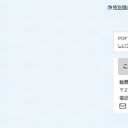
特別徴
PDF
しい
総
〒2
電話