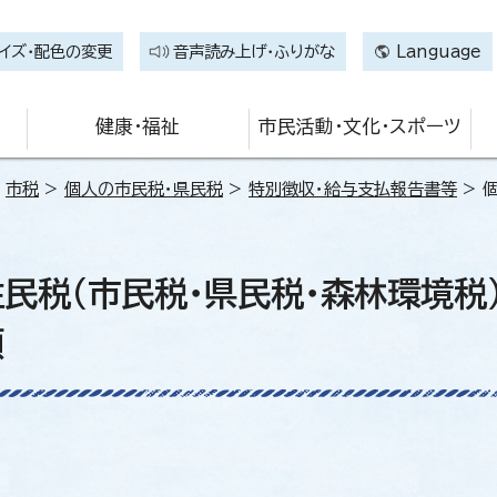
イズ・配色の変更
音声読み上げ・ふりがな
Language
健康・福祉
市民活動・文化・スポーツ
>
市税
>
個人の市民税・県民税
>
特別徴収・給与支払報告書等
> 
民税(市民税・県民税・森林環境税
類