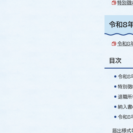
特別徴収
令和8
令和8
目次
令和8
特別徴収
退職所得
納入書の取
令和8
届出様式