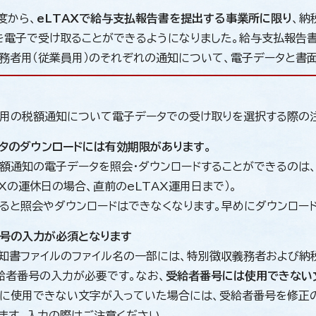
度から、
eLTAXで給与支払報告書を提出する事業所に限り
、納
を電子で受け取ることができるようになりました。給与支払報告書
務者用（従業員用）のそれぞれの通知について、電子データと書
用の税額通知について電子データでの受け取りを選択する際の
タのダウンロードには有効期限があります。
額通知の電子データを照会・ダウンロードすることができるのは、
AXの運休日の場合、直前のeLTAX運用日まで）。
ると照会やダウンロードはできなくなります。早めにダウンロー
号の入力が必須となります
知書ファイルのファイル名の一部には、特別徴収義務者および納
給者番号の入力が必要です。なお、
受給者番号には使用できない
に使用できない文字が入っていた場合には、受給者番号を修正
ます。入力の際はご注意ください。