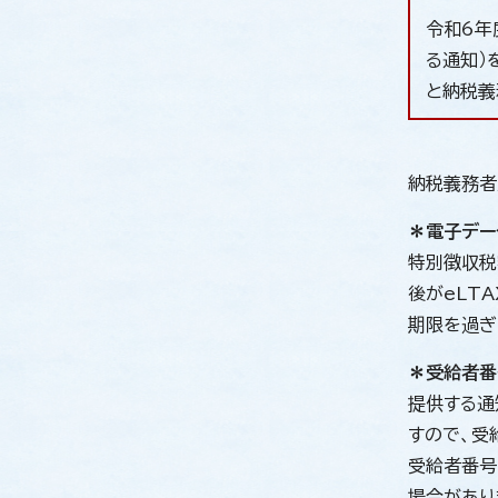
令和6年
る通知）
と納税義
納税義務者
＊電子デー
特別徴収税
後がeLT
期限を過ぎ
＊受給者番
提供する通
すので、受
受給者番号
場合があり