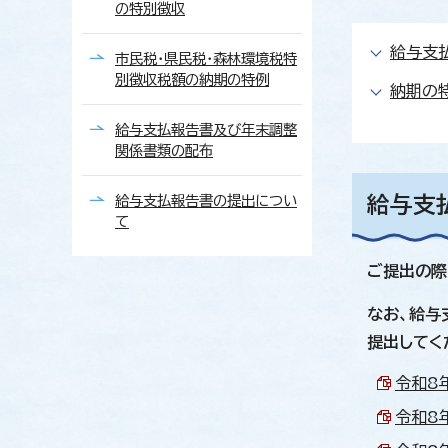
の特別徴収
給与支
市民税・県民税・森林環境税特
別徴収税額の納期の特例
納期の
給与支払報告書及び年末調整
関係書類の配布
給与支払報告書の提出につい
給与支
て
ご提出の際
なお、給与
提出してく
令和8年
令和8年