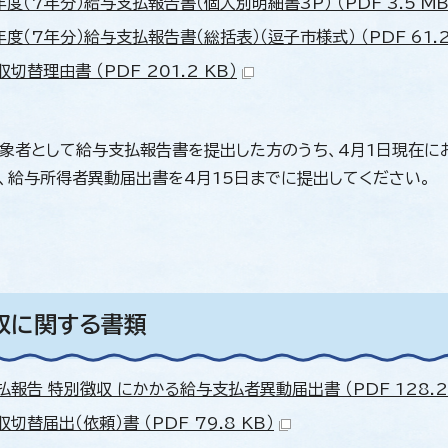
度（7年分）給与支払報告書（個人別明細書3P） （PDF 3.5 MB
度（7年分）給与支払報告書（総括表）（逗子市様式） （PDF 61.2
切替理由書 （PDF 201.2 KB）
象者として給与支払報告書を提出した方のうち、4月1日現在に
、給与所得者異動届出書を4月15日までに提出してください。
収に関する書類
報告 特別徴収 にかかる給与支払者異動届出書 （PDF 128.2 
切替届出（依頼）書 （PDF 79.8 KB）