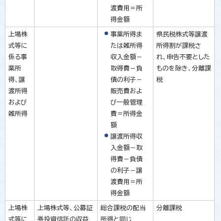
渡費用＝所
得金額
上場株
事業所得ま
県民税株式等譲渡
式等に
たは雑所得
所得割が課税さ
係る事
収入金額－
れ、申告不要とした
業所
取得費－負
ものを除き、分離課
得、譲
債の利子－
税
渡所得
販売費およ
および
び一般管理
雑所得
費＝所得金
額
譲渡所得収
入金額－取
得費－負債
の利子－譲
渡費用＝所
得金額
上場株
上場株式等、公募証
総合課税の配当
分離課税
式等に
券投資信託の収益
所得と同じ