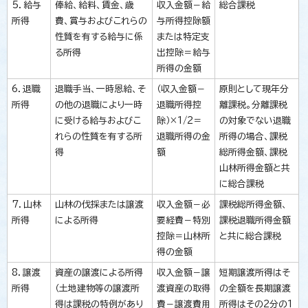
5．給与
俸給、給料、賃金、歳
収入金額－給
総合課税
所得
費、賞与およびこれらの
与所得控除額
性質を有する給与に係
または特定支
る所得
出控除＝給与
所得の金額
6．退職
退職手当、一時恩給、そ
（収入金額－
原則として現年分
所得
の他の退職により一時
退職所得控
離課税。分離課税
に受ける給与およびこ
除）×1/2＝
の対象でない退職
れらの性質を有する所
退職所得の金
所得の場合、課税
得
額
総所得金額、課税
山林所得金額と共
に総合課税
7．山林
山林の伐採または譲渡
収入金額－必
課税総所得金額、
所得
による所得
要経費－特別
課税退職所得金額
控除＝山林所
と共に総合課税
得の金額
8．譲渡
資産の譲渡による所得
収入金額－譲
短期譲渡所得はそ
所得
（土地建物等の譲渡所
渡資産の取得
の全額を長期譲渡
得は課税の特例があり
費－譲渡費用
所得はその2分の1