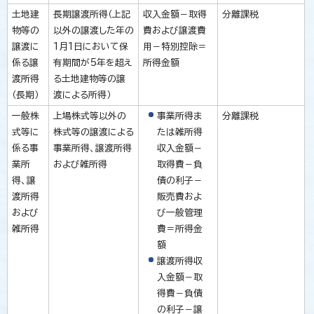
土地建
長期譲渡所得（上記
収入金額－取得
分離課税
物等の
以外の譲渡した年の
費および譲渡費
譲渡に
1月1日において保
用－特別控除＝
係る譲
有期間が5年を超え
所得金額
渡所得
る土地建物等の譲
（長期）
渡による所得）
一般株
上場株式等以外の
事業所得ま
分離課税
式等に
株式等の譲渡による
たは雑所得
係る事
事業所得、譲渡所得
収入金額－
業所
および雑所得
取得費－負
得、譲
債の利子－
渡所得
販売費およ
および
び一般管理
雑所得
費＝所得金
額
譲渡所得収
入金額－取
得費－負債
の利子－譲