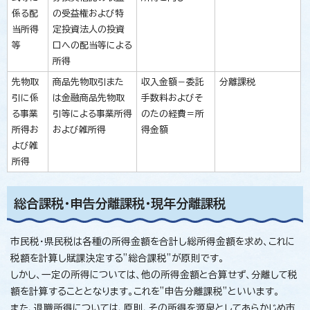
係る配
の受益権および特
当所得
定投資法人の投資
等
口への配当等による
所得
先物取
商品先物取引また
収入金額－委託
分離課税
引に係
は金融商品先物取
手数料およびそ
る事業
引等による事業所得
のたの経費＝所
所得お
および雑所得
得金額
よび雑
所得
総合課税・申告分離課税・現年分離課税
市民税・県民税は各種の所得金額を合計し総所得金額を求め、これに
税額を計算し賦課決定する”総合課税”が原則です。
しかし、一定の所得については、他の所得金額と合算せず、分離して税
額を計算することとなります。これを”申告分離課税”といいます。
また、退職所得については、原則、その所得を源泉としてあらかじめ市