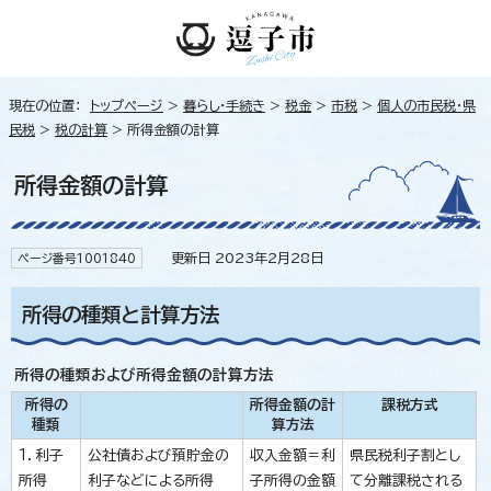
現在の位置：
トップページ
>
暮らし・手続き
>
税金
>
市税
>
個人の市民税・県
民税
>
税の計算
> 所得金額の計算
所得金額の計算
更新日 2023年2月28日
ページ番号1001840
所得の種類と計算方法
所得の種類および所得金額の計算方法
所得の
所得金額の計
課税方式
種類
算方法
1．利子
公社債および預貯金の
収入金額＝利
県民税利子割とし
所得
利子などによる所得
子所得の金額
て分離課税される