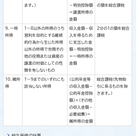
ます。）
－特別控除額
の額を総合課税
＝譲渡所得の
金額
9．一時
1～8以外の所得のうち
収入金額－収
2分の1の額を総合
所得
営利を目的とする継続
入を得るため
課税
的行為から生じた所得
に支出した金
以外の所得で労務その
額－特別控除
他の役務または資産の
＝一時所得の
譲渡の対価としての性
金額
質を有しないもの
10．雑所
1～9までのいずれにも
（公的年金等
総合課税（先物取
得
該当しない所得
の収入金額－
引に係るものを除
公的年金控除
きます。）
額）＋（その他
の収入金額－
必要経費）＝
雑所得の金額
給与所得の計算