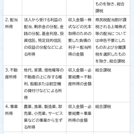
ものを除き、総合
課税
2．配当
法人から受ける利益の
収入金額－株
県民税配当割が課
所得
配当、剰余金の分配、金
式などの元本
税される上場株式
銭の分配、基金利息、投
取得のための
等の配当について
資信託、特定目的信託
要した負債の
は申告不要とした
の収益の分配などによ
利子＝配当所
ものおよび分離課
る所得
得の金額
税を選択したもの
を除き、総合課税
3．不動
地代、家賃、借地権等の
収入金額－必
総合課税
産所得
不動産の上に存する権
要経費＝不動
利、船舶または航空機
産所得の金額
の貸付けなどによる所
得
4．事業
農業、漁業、製造業、卸
収入金額－必
総合課税
所得
売業、小売業、サービス
要経費＝事業
業などの事業から生ず
所得の金額
る所得