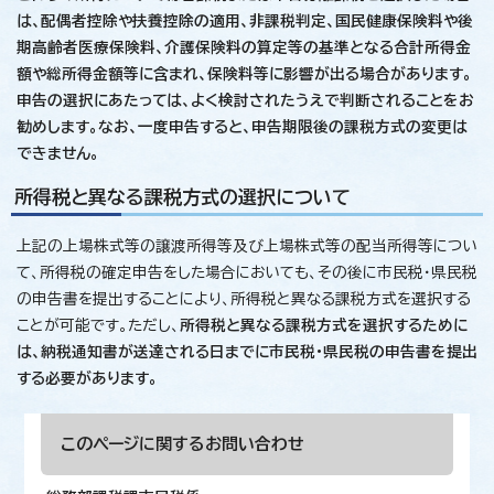
は、配偶者控除や扶養控除の適用、非課税判定、国民健康保険料や後
期高齢者医療保険料、介護保険料の算定等の基準となる合計所得金
額や総所得金額等に含まれ、保険料等に影響が出る場合があります。
申告の選択にあたっては、よく検討されたうえで判断されることをお
勧めします。なお、一度申告すると、申告期限後の課税方式の変更は
できません。
所得税と異なる課税方式の選択について
上記の上場株式等の譲渡所得等及び上場株式等の配当所得等につい
て、所得税の確定申告をした場合においても、その後に市民税・県民税
の申告書を提出することにより、所得税と異なる課税方式を選択する
ことが可能です。ただし、
所得税と異なる課税方式を選択するために
は、納税通知書が送達される日までに市民税・県民税の申告書を提出
する必要があります。
このページに関する
お問い合わせ