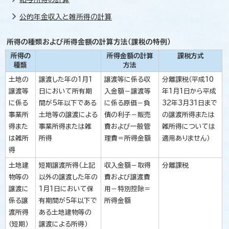
公的年金収入と雑所得の計算
所得の種類および所得金額の計算方法（課税の特例）
所得の
所得金額の計算
課税方式
種類
方法
土地の
譲渡した年の1月1
譲渡等に係る収
分離課税（平成10
譲渡等
日において所有期
入金額－譲渡等
年1月1日から平成
に係る
間が5年以下である
に係る原価－負
32年3月31日まで
事業所
土地等の譲渡による
債の利子－販売
の譲渡所得または
得また
事業所得または雑
費および一般管
雑所得については
は雑所
所得
理費＝所得金額
適用ありません）
得
土地建
短期譲渡所得（上記
収入金額－取得
分離課税
物等の
以外の譲渡した年の
費および譲渡費
譲渡に
1月1日において保
用－特別控除＝
係る譲
有期間が5年以下で
所得金額
渡所得
ある土地建物等の
（短期）
譲渡による所得）