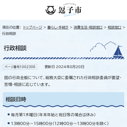
現在の位置：
トップページ
>
暮らし・手続き
>
消費生活・相談窓口
>
相談窓口
>
行政相談
行政相談
更新日 2024年8月28日
ページ番号1002386
国の行政全般について、総務大臣に委嘱された行政相談委員が要望・
苦情・相談に応じています。
相談日時
毎月第1木曜日（年末年始と祝日等の場合は休み）
13時00分～15時00分（12時00分～13時00分を除く）