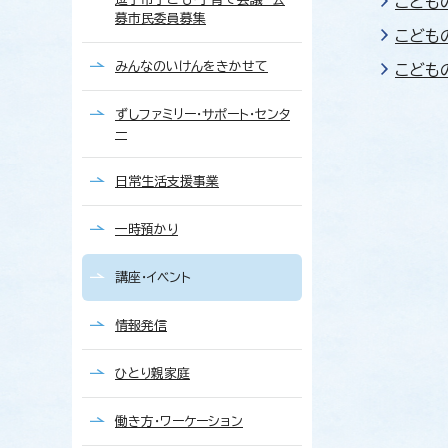
こども
募市民委員募集
こども
みんなのいけんをきかせて
こども
ずしファミリー・サポート・センタ
ー
日常生活支援事業
一時預かり
講座・イベント
情報発信
ひとり親家庭
働き方・ワーケーション