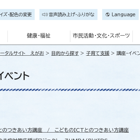
イズ・配色の変更
音声読み上げ・ふりがな
Language
健康・福祉
市民活動・文化・スポーツ
ータルサイト えがお
>
目的から探す
>
子育て支援
> 講座・イベ
イベント
とのつきあい方講座 / こどものICTとのつきあい方講座