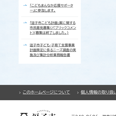
「こどもまんなか応援サポータ
ー」に参加します。
「逗子市こども計画」案に関する
市民意見募集（パブリックコメン
ト）(募集は終了しました。)
逗子市子ども・子育て支援事業
計画策定に係るニーズ調査の実
施及び集計分析業務報告書
このホームページについて
個人情報の取り扱