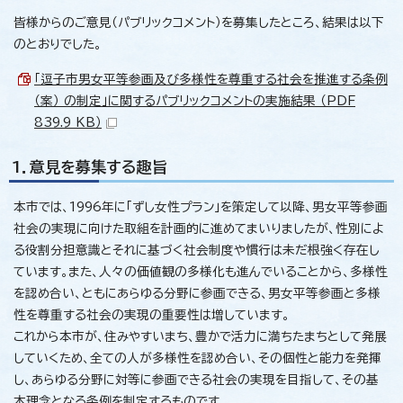
皆様からのご意見（パブリックコメント）を募集したところ、結果は以下
のとおりでした。
「逗子市男女平等参画及び多様性を尊重する社会を推進する条例
（案） の制定」に関するパブリックコメントの実施結果 （PDF
839.9 KB）
1．意見を募集する趣旨
本市では、1996年に「ずし女性プラン」を策定して以降、男女平等参画
社会の実現に向けた取組を計画的に進めてまいりましたが、性別によ
る役割分担意識とそれに基づく社会制度や慣行は未だ根強く存在し
ています。また、人々の価値観の多様化も進んでいることから、多様性
を認め合い、ともにあらゆる分野に参画できる、男女平等参画と多様
性を尊重する社会の実現の重要性は増しています。
これから本市が、住みやすいまち、豊かで活力に満ちたまちとして発展
していくため、全ての人が多様性を認め合い、その個性と能力を発揮
し、あらゆる分野に対等に参画できる社会の実現を目指して、その基
本理念となる条例を制定するものです。