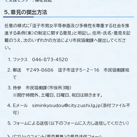
5．意見の提出方法
任意の様式に「逗子市男女平等参画及び多様性を尊重する社会を推
進する条例（案）の制定に関する意見」と明記し、住所・氏名・意見を記
載のうえ、次のいずれかの方法により市民協働課へ提出してくださ
い。
ファクス 046-873-4520
郵送 〒249-8686 逗子市逗子5－2－16 市民協働課宛
て
持参 市民協働課（市役所3階）
※開庁時間外、土曜日、日曜日、祝日は除きます。
Eメール siminkyoudou@city.zushi.lg.jp（添付ファイル不
可）
フォームによる送信（以下のフォームに入力し送信してください）
パブリックコメント（意見募集）の意見送信フォーム