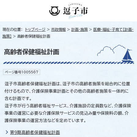
現在の位置：
トップページ
>
市政情報
>
計画・施策
>
医療・福祉・子育て［計画・
施策］
> 高齢者保健福祉計画
高齢者保健福祉計画
ページ番号1005567
逗子市高齢者保健福祉計画は、逗子市の高齢者施策を総合的に位置
付けるもので、介護保険事業計画とその他の高齢者施策を一体的に
含む計画です。
逗子市が行う高齢者福祉サービス、介護施設の定員数など、介護保険
事業の運営に必要な介護保険サービスの見込み量や保険料の額、介
護保険事業の運営方法などを定めています。
第9期高齢者保健福祉計画