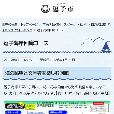
現在の位置：
トップページ
>
市民活動・文化・スポーツ
>
観光
>
自然の回廊・ハ
イキング・ウォーキング
> 逗子海岸回廊コース
逗子海岸回廊コース
更新日 2026年1月21日
ページ番号1004375
海の眺望と文学碑を楽しむ回廊
逗子海岸を東から西へ、いろいろな角度から海の眺望を楽しみなが
ら、海沿いの文学碑をめぐります。【約5.1Km／約1時間30分／平坦】